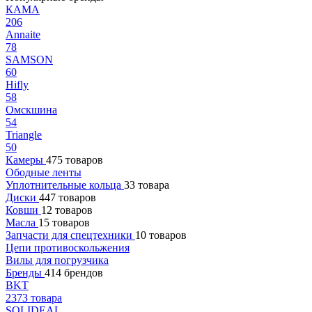
КАМА
206
Annaite
78
SAMSON
60
Hifly
58
Омскшина
54
Triangle
50
Камеры
475 товаров
Ободные ленты
Уплотнительные кольца
33 товара
Диски
447 товаров
Ковши
12 товаров
Масла
15 товаров
Запчасти для спецтехники
10 товаров
Цепи противоскольжения
Вилы для погрузчика
Бренды
414 брендов
BKT
2373 товара
SOLIDEAL