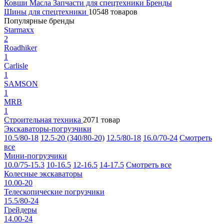
Ковши
Масла
Запчасти для спецтехники
Бренды
Шины для спецтехники
10548 товаров
Популярные бренды
Starmaxx
2
Roadhiker
1
Carlisle
1
SAMSON
1
MRB
1
Строительная техника
2071 товар
Экскаваторы-погрузчики
10.5/80-18
12.5-20 (340/80-20)
12.5/80-18
16.0/70-24
Смотреть
все
Мини-погрузчики
10.0/75-15.3
10-16.5
12-16.5
14-17.5
Смотреть все
Колесные экскаваторы
10.00-20
Телескопические погрузчики
15.5/80-24
Грейдеры
14.00-24