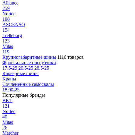
Alliance
259
Nortec
186
ASCENSO
154
Trelleborg
123
Mitas
119
Крупногабаритные шины
1116 товаров
Фронтальные погрузчики
17.5-25
20.5-25
26.5-25
Карьерные шины
Краны
Сочлененные самосвалы
18.00-25
Популярные бренды
BKT
121
Nortec
40
Mitas
26
Marcher