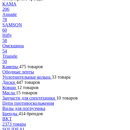
КАМА
206
Annaite
78
SAMSON
60
Hifly
58
Омскшина
54
Triangle
50
Камеры
475 товаров
Ободные ленты
Уплотнительные кольца
33 товара
Диски
447 товаров
Ковши
12 товаров
Масла
15 товаров
Запчасти для спецтехники
10 товаров
Цепи противоскольжения
Вилы для погрузчика
Бренды
414 брендов
BKT
2373 товара
SOLIDEAL