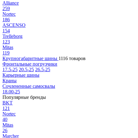
Alliance
259
Nortec
186
ASCENSO
154
Trelleborg
123
Mitas
119
Крупногабаритные шины
1116 товаров
Фронтальные погрузчики
17.5-25
20.5-25
26.5-25
Карьерные шины
Краны
Сочлененные самосвалы
18.00-25
Популярные бренды
BKT
121
Nortec
40
Mitas
26
Marcher