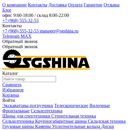
О компании
Контакты
Доставка
Оплата
Гарантии
Отзывы
Блог
офис
9:00-18:00
/ склад
8:00-22:00
+7 (968) 555-32-53
Контакты
+7 (968) 555-32-53
manager@sgshina.ru
Telegram
MAX
Обратный звонок
Обратный звонок
Каталог
Сравнить
Избранное
Корзина
Войти
Экскаваторы-погрузчики
Телескопические
Вилочные
Фронтальные
Сельхозтехника
Шины для спецтехники
Строительная техника
Сельхозтехника
Крупногабаритные шины
Складская техника
Грузовые шины
Камеры
Уплотнительные кольца
Диски