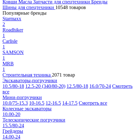
Ковши
Масла
Запчасти для спецтехники
Бренды
Шины для спецтехники
10548 товаров
Популярные бренды
Starmaxx
2
Roadhiker
1
Carlisle
1
SAMSON
1
MRB
1
Строительная техника
2071 товар
Экскаваторы-погрузчики
10.5/80-18
12.5-20 (340/80-20)
12.5/80-18
16.0/70-24
Смотреть
все
Мини-погрузчики
10.0/75-15.3
10-16.5
12-16.5
14-17.5
Смотреть все
Колесные экскаваторы
10.00-20
Телескопические погрузчики
15.5/80-24
Грейдеры
14.00-24