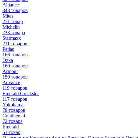
Alliance
348 товаров
Mitas
271 товар
Michelin
233 товара
Starmaxx
211 товаров
Petlas
166 товаров
Ozka
160 товаров
Armour
159 товаров
Advance
119 товаров
Emerald Greckster
117 товаров
Yokohama
79 товаров
Continental
72 товара
Emerald
61 товар
О компании
Контакты
Акции
Доставка
Оплата
Гарантии
Отзы