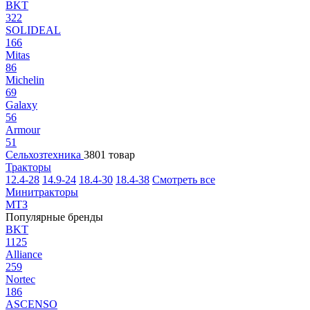
BKT
322
SOLIDEAL
166
Mitas
86
Michelin
69
Galaxy
56
Armour
51
Сельхозтехника
3801 товар
Тракторы
12.4-28
14.9-24
18.4-30
18.4-38
Смотреть все
Минитракторы
МТЗ
Популярные бренды
BKT
1125
Alliance
259
Nortec
186
ASCENSO