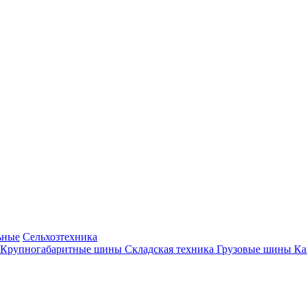
ьные
Сельхозтехника
Крупногабаритные шины
Складская техника
Грузовые шины
К