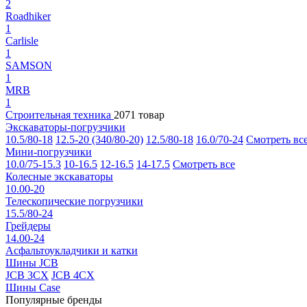
2
Roadhiker
1
Carlisle
1
SAMSON
1
MRB
1
Строительная техника
2071 товар
Экскаваторы-погрузчики
10.5/80-18
12.5-20 (340/80-20)
12.5/80-18
16.0/70-24
Смотреть вс
Мини-погрузчики
10.0/75-15.3
10-16.5
12-16.5
14-17.5
Смотреть все
Колесные экскаваторы
10.00-20
Телескопические погрузчики
15.5/80-24
Грейдеры
14.00-24
Асфальтоукладчики и катки
Шины JCB
JCB 3CX
JCB 4CX
Шины Case
Популярные бренды