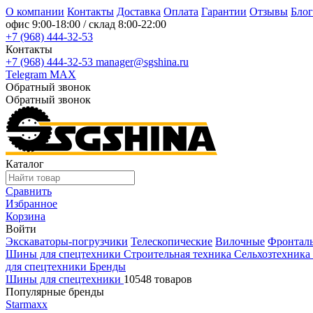
О компании
Контакты
Доставка
Оплата
Гарантии
Отзывы
Блог
офис
9:00-18:00
/ склад
8:00-22:00
+7 (968) 444-32-53
Контакты
+7 (968) 444-32-53
manager@sgshina.ru
Telegram
MAX
Обратный звонок
Обратный звонок
Каталог
Сравнить
Избранное
Корзина
Войти
Экскаваторы-погрузчики
Телескопические
Вилочные
Фронтал
Шины для спецтехники
Строительная техника
Сельхозтехника
для спецтехники
Бренды
Шины для спецтехники
10548 товаров
Популярные бренды
Starmaxx