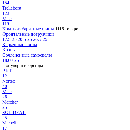
154
Trelleborg
123
Mitas
119
Крупногабаритные шины
1116 товаров
Фронтальные погрузчики
17.5-25
20.5-25
26.5-25
Карьерные шины
Краны
Сочлененные самосвалы
18.00-25
Популярные бренды
BKT
121
Nortec
40
Mitas
26
Marcher
25
SOLIDEAL
25
Michelin
17