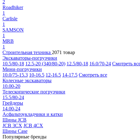
2
Roadhiker
1
Carlisle
1
SAMSON
1
MRB
1
Строительная техника
2071 товар
Экскаваторы-погрузчики
10.5/80-18
12.5-20 (340/80-20)
12.5/80-18
16.0/70-24
Смотреть вс
Мини-погрузчики
10.0/75-15.3
10-16.5
12-16.5
14-17.5
Смотреть все
Колесные экскаваторы
10.00-20
Телескопические погрузчики
15.5/80-24
Грейдеры
14.00-24
Асфальтоукладчики и катки
Шины JCB
JCB 3CX
JCB 4CX
Шины Case
Популярные бренды