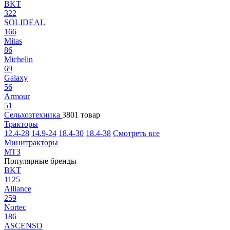
BKT
322
SOLIDEAL
166
Mitas
86
Michelin
69
Galaxy
56
Armour
51
Сельхозтехника
3801 товар
Тракторы
12.4-28
14.9-24
18.4-30
18.4-38
Смотреть все
Минитракторы
МТЗ
Популярные бренды
BKT
1125
Alliance
259
Nortec
186
ASCENSO