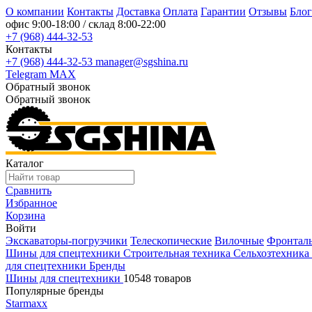
О компании
Контакты
Доставка
Оплата
Гарантии
Отзывы
Блог
офис
9:00-18:00
/ склад
8:00-22:00
+7 (968) 444-32-53
Контакты
+7 (968) 444-32-53
manager@sgshina.ru
Telegram
MAX
Обратный звонок
Обратный звонок
Каталог
Сравнить
Избранное
Корзина
Войти
Экскаваторы-погрузчики
Телескопические
Вилочные
Фронтал
Шины для спецтехники
Строительная техника
Сельхозтехника
для спецтехники
Бренды
Шины для спецтехники
10548 товаров
Популярные бренды
Starmaxx