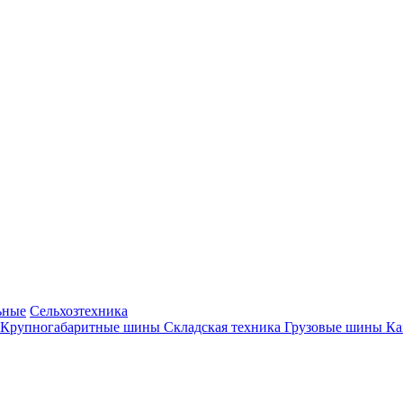
ьные
Сельхозтехника
Крупногабаритные шины
Складская техника
Грузовые шины
К