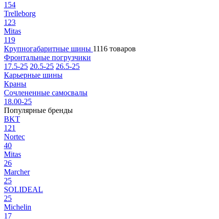
154
Trelleborg
123
Mitas
119
Крупногабаритные шины
1116 товаров
Фронтальные погрузчики
17.5-25
20.5-25
26.5-25
Карьерные шины
Краны
Сочлененные самосвалы
18.00-25
Популярные бренды
BKT
121
Nortec
40
Mitas
26
Marcher
25
SOLIDEAL
25
Michelin
17