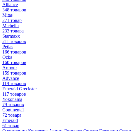
Alliance
348 товаров
Mitas
271 товар
Michelin
233 товара
Starmaxx
211 товаров
Petlas
166 товаров
Ozka
160 товаров
Armour
159 товаров
Advance
119 товаров
Emerald Greckster
117 товаров
Yokohama
79 товаров
Continental
72 товара
Emerald
61 товар
О компании
Контакты
Акции
Доставка
Оплата
Гарантии
Отзы