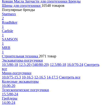
Ковши
Масла
Запчасти для спецтехники
Бренды
Шины для спецтехники
10548 товаров
Популярные бренды
Starmaxx
2
Roadhiker
1
Carlisle
1
SAMSON
1
MRB
1
Строительная техника
2071 товар
Экскаваторы-погрузчики
10.5/80-18
12.5-20 (340/80-20)
12.5/80-18
16.0/70-24
Смотреть
все
Мини-погрузчики
10.0/75-15.3
10-16.5
12-16.5
14-17.5
Смотреть все
Колесные экскаваторы
10.00-20
Телескопические погрузчики
15.5/80-24
Грейдеры
14.00-24