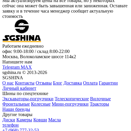
Мы актуализируем цены на все товары, но у некоторых
сейчас она может быть завышенная или заниженная.
Оставьте
заявку
и в течение часа менеджер сообщит актуальную
стоимость
Работаем ежедневно
офис
9:00-18:00
/ склад
8:00-22:00
Москва, Волоколамское шоссе 114к2
Напишите нам
Telegram
MAX
sgshina.ru © 2013-2026
SGSHINA
О нас
Контакты
Отзывы
Блог
Доставка
Оплата
Гарантии
Личный кабинет
Шины по спецтехнике
Экскаваторы-погрузчики
Телескопические
Вилочные
Фронтальные
Колесные
Мини-погрузчики
Тракторы
Наши бренды
Другие товары
Диски
Камеры
Ковши
Масла
телефон
+7 (968) 777-32-53