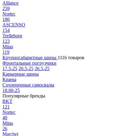
Alliance
259
Nortec
186
ASCENSO
154
Trelleborg
123
Mitas
119
Крупногабаритные шины
1116 товаров
Фронтальные погрузчики
17.5-25
20.5-25
26.5-25
Карьерные шины
Краны
Сочлененные самосвалы
18.00-25
Популярные бренды
BKT
121
Nortec
40
Mitas
26
Marcher