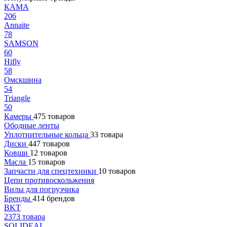
КАМА
206
Annaite
78
SAMSON
60
Hifly
58
Омскшина
54
Triangle
50
Камеры
475 товаров
Ободные ленты
Уплотнительные кольца
33 товара
Диски
447 товаров
Ковши
12 товаров
Масла
15 товаров
Запчасти для спецтехники
10 товаров
Цепи противоскольжения
Вилы для погрузчика
Бренды
414 брендов
BKT
2373 товара
SOLIDEAL