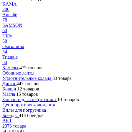
КАМА
206
Annaite
78
SAMSON
60
Hifly
58
Омскшина
54
Triangle
50
Камеры
475 товаров
Ободные ленты
Уплотнительные кольца
33 товара
Диски
447 товаров
Ковши
12 товаров
Масла
15 товаров
Запчасти для спецтехники
10 товаров
Цепи противоскольжения
Вилы для погрузчика
Бренды
414 брендов
BKT
2373 товара
SOLIDEAL