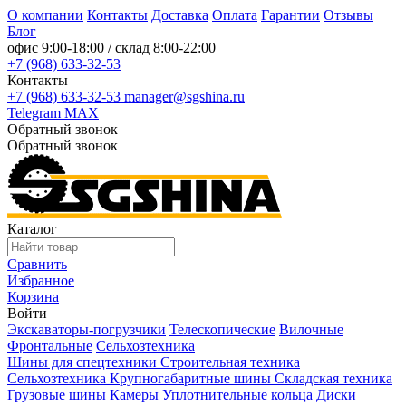
О компании
Контакты
Доставка
Оплата
Гарантии
Отзывы
Блог
офис
9:00-18:00
/ склад
8:00-22:00
+7 (968) 633-32-53
Контакты
+7 (968) 633-32-53
manager@sgshina.ru
Telegram
MAX
Обратный звонок
Обратный звонок
Каталог
Сравнить
Избранное
Корзина
Войти
Экскаваторы-погрузчики
Телескопические
Вилочные
Фронтальные
Сельхозтехника
Шины для спецтехники
Строительная техника
Сельхозтехника
Крупногабаритные шины
Складская техника
Грузовые шины
Камеры
Уплотнительные кольца
Диски