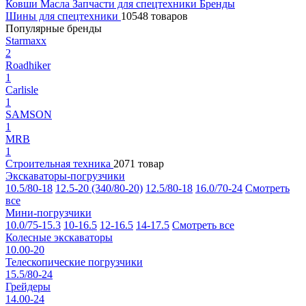
Ковши
Масла
Запчасти для спецтехники
Бренды
Шины для спецтехники
10548 товаров
Популярные бренды
Starmaxx
2
Roadhiker
1
Carlisle
1
SAMSON
1
MRB
1
Строительная техника
2071 товар
Экскаваторы-погрузчики
10.5/80-18
12.5-20 (340/80-20)
12.5/80-18
16.0/70-24
Смотреть
все
Мини-погрузчики
10.0/75-15.3
10-16.5
12-16.5
14-17.5
Смотреть все
Колесные экскаваторы
10.00-20
Телескопические погрузчики
15.5/80-24
Грейдеры
14.00-24