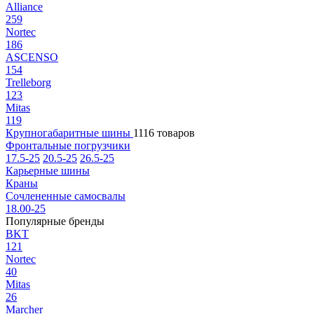
Alliance
259
Nortec
186
ASCENSO
154
Trelleborg
123
Mitas
119
Крупногабаритные шины
1116 товаров
Фронтальные погрузчики
17.5-25
20.5-25
26.5-25
Карьерные шины
Краны
Сочлененные самосвалы
18.00-25
Популярные бренды
BKT
121
Nortec
40
Mitas
26
Marcher