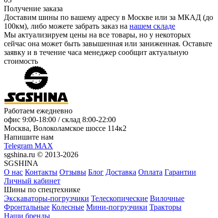
Получение заказа
Доставим шины по вашему адресу в Москве или за МКАД (до
100км), либо можете забрать заказ на
нашем складе
Мы актуализируем цены на все товары, но у некоторых
сейчас она может быть завышенная или заниженная.
Оставьте
заявку
и в течение часа менеджер сообщит актуальную
стоимость
Работаем ежедневно
офис
9:00-18:00
/ склад
8:00-22:00
Москва, Волоколамское шоссе 114к2
Напишите нам
Telegram
MAX
sgshina.ru © 2013-2026
SGSHINA
О нас
Контакты
Отзывы
Блог
Доставка
Оплата
Гарантии
Личный кабинет
Шины по спецтехнике
Экскаваторы-погрузчики
Телескопические
Вилочные
Фронтальные
Колесные
Мини-погрузчики
Тракторы
Наши бренды