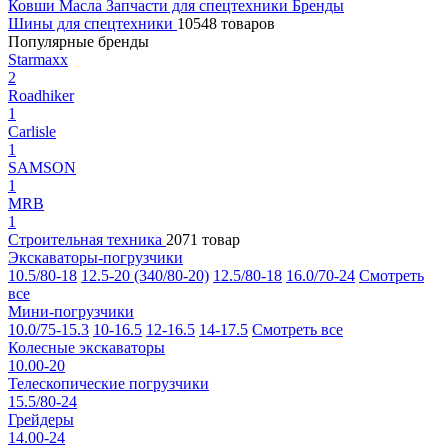
Ковши
Масла
Запчасти для спецтехники
Бренды
Шины для спецтехники
10548 товаров
Популярные бренды
Starmaxx
2
Roadhiker
1
Carlisle
1
SAMSON
1
MRB
1
Строительная техника
2071 товар
Экскаваторы-погрузчики
10.5/80-18
12.5-20 (340/80-20)
12.5/80-18
16.0/70-24
Смотреть
все
Мини-погрузчики
10.0/75-15.3
10-16.5
12-16.5
14-17.5
Смотреть все
Колесные экскаваторы
10.00-20
Телескопические погрузчики
15.5/80-24
Грейдеры
14.00-24