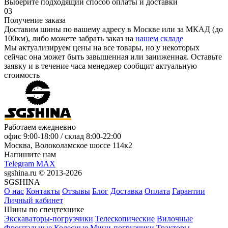
Выберите подходящий способ оплаты и доставки
03
Получение заказа
Доставим шины по вашему адресу в Москве или за МКАД (до
100км), либо можете забрать заказ на
нашем складе
Мы актуализируем цены на все товары, но у некоторых
сейчас она может быть завышенная или заниженная.
Оставьте
заявку
и в течение часа менеджер сообщит актуальную
стоимость
Работаем ежедневно
офис
9:00-18:00
/ склад
8:00-22:00
Москва, Волоколамское шоссе 114к2
Напишите нам
Telegram
MAX
sgshina.ru © 2013-2026
SGSHINA
О нас
Контакты
Отзывы
Блог
Доставка
Оплата
Гарантии
Личный кабинет
Шины по спецтехнике
Экскаваторы-погрузчики
Телескопические
Вилочные
Фронтальные
Колесные
Мини-погрузчики
Тракторы