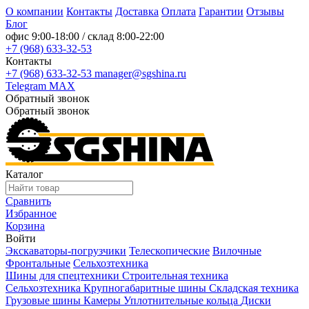
О компании
Контакты
Доставка
Оплата
Гарантии
Отзывы
Блог
офис
9:00-18:00
/ склад
8:00-22:00
+7 (968) 633-32-53
Контакты
+7 (968) 633-32-53
manager@sgshina.ru
Telegram
MAX
Обратный звонок
Обратный звонок
Каталог
Сравнить
Избранное
Корзина
Войти
Экскаваторы-погрузчики
Телескопические
Вилочные
Фронтальные
Сельхозтехника
Шины для спецтехники
Строительная техника
Сельхозтехника
Крупногабаритные шины
Складская техника
Грузовые шины
Камеры
Уплотнительные кольца
Диски