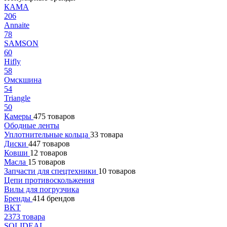
КАМА
206
Annaite
78
SAMSON
60
Hifly
58
Омскшина
54
Triangle
50
Камеры
475 товаров
Ободные ленты
Уплотнительные кольца
33 товара
Диски
447 товаров
Ковши
12 товаров
Масла
15 товаров
Запчасти для спецтехники
10 товаров
Цепи противоскольжения
Вилы для погрузчика
Бренды
414 брендов
BKT
2373 товара
SOLIDEAL