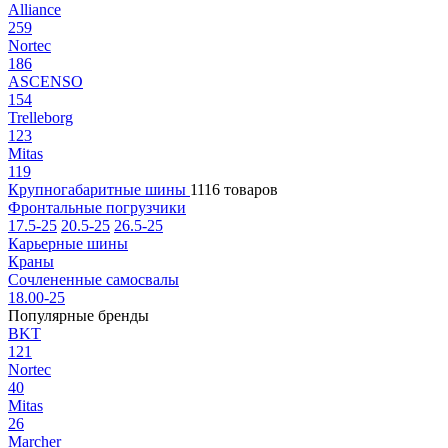
Alliance
259
Nortec
186
ASCENSO
154
Trelleborg
123
Mitas
119
Крупногабаритные шины
1116 товаров
Фронтальные погрузчики
17.5-25
20.5-25
26.5-25
Карьерные шины
Краны
Сочлененные самосвалы
18.00-25
Популярные бренды
BKT
121
Nortec
40
Mitas
26
Marcher