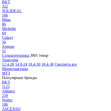
BKT
322
SOLIDEAL
166
Mitas
86
Michelin
69
Galaxy
56
Armour
51
Сельхозтехника
3801 товар
Тракторы
12.4-28
14.9-24
18.4-30
18.4-38
Смотреть все
Минитракторы
МТЗ
Популярные бренды
BKT
1125
Alliance
259
Nortec
186
ASCENSO