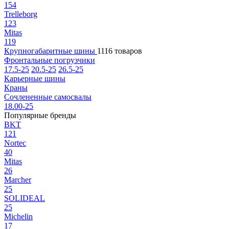
154
Trelleborg
123
Mitas
119
Крупногабаритные шины
1116 товаров
Фронтальные погрузчики
17.5-25
20.5-25
26.5-25
Карьерные шины
Краны
Сочлененные самосвалы
18.00-25
Популярные бренды
BKT
121
Nortec
40
Mitas
26
Marcher
25
SOLIDEAL
25
Michelin
17