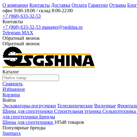
О компании
Контакты
Доставка
Оплата
Гарантии
Отзывы
Блог
офис
9:00-18:00
/ склад
8:00-22:00
+7 (968) 633-32-53
Контакты
+7 (968) 633-32-53
manager@sgshina.ru
Telegram
MAX
Обратный звонок
Обратный звонок
Каталог
Сравнить
Избранное
Корзина
Войти
Экскаваторы-погрузчики
Телескопические
Вилочные
Фронтал
Шины для спецтехники
Строительная техника
Сельхозтехника
для спецтехники
Бренды
Шины для спецтехники
10548 товаров
Популярные бренды
Starmaxx