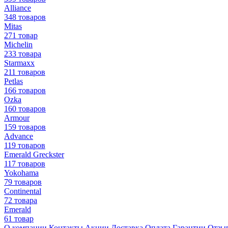
Alliance
348 товаров
Mitas
271 товар
Michelin
233 товара
Starmaxx
211 товаров
Petlas
166 товаров
Ozka
160 товаров
Armour
159 товаров
Advance
119 товаров
Emerald Greckster
117 товаров
Yokohama
79 товаров
Continental
72 товара
Emerald
61 товар
О компании
Контакты
Акции
Доставка
Оплата
Гарантии
Отзы