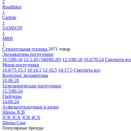
2
Roadhiker
1
Carlisle
1
SAMSON
1
MRB
1
Строительная техника
2071 товар
Экскаваторы-погрузчики
10.5/80-18
12.5-20 (340/80-20)
12.5/80-18
16.0/70-24
Смотреть вс
Мини-погрузчики
10.0/75-15.3
10-16.5
12-16.5
14-17.5
Смотреть все
Колесные экскаваторы
10.00-20
Телескопические погрузчики
15.5/80-24
Грейдеры
14.00-24
Асфальтоукладчики и катки
Шины JCB
JCB 3CX
JCB 4CX
Шины Case
Популярные бренды