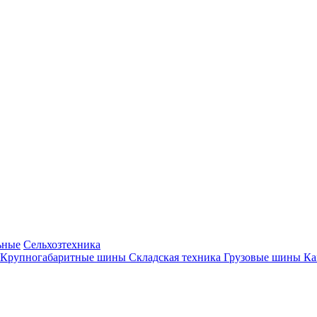
ьные
Сельхозтехника
Крупногабаритные шины
Складская техника
Грузовые шины
К