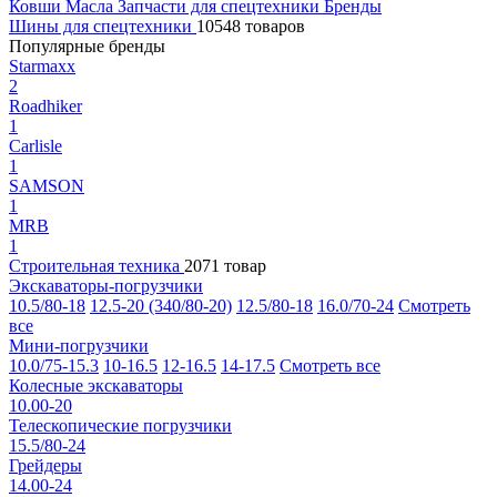
Ковши
Масла
Запчасти для спецтехники
Бренды
Шины для спецтехники
10548 товаров
Популярные бренды
Starmaxx
2
Roadhiker
1
Carlisle
1
SAMSON
1
MRB
1
Строительная техника
2071 товар
Экскаваторы-погрузчики
10.5/80-18
12.5-20 (340/80-20)
12.5/80-18
16.0/70-24
Смотреть
все
Мини-погрузчики
10.0/75-15.3
10-16.5
12-16.5
14-17.5
Смотреть все
Колесные экскаваторы
10.00-20
Телескопические погрузчики
15.5/80-24
Грейдеры
14.00-24