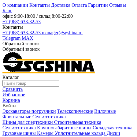
О компании
Контакты
Доставка
Оплата
Гарантии
Отзывы
Блог
офис
9:00-18:00
/ склад
8:00-22:00
+7 (968) 633-32-53
Контакты
+7 (968) 633-32-53
manager@sgshina.ru
Telegram
MAX
Обратный звонок
Обратный звонок
Каталог
Сравнить
Избранное
Корзина
Войти
Экскаваторы-погрузчики
Телескопические
Вилочные
Фронтальные
Сельхозтехника
Шины для спецтехники
Строительная техника
Сельхозтехника
Крупногабаритные шины
Складская техника
Грузовые шины
Камеры
Уплотнительные кольца
Диски