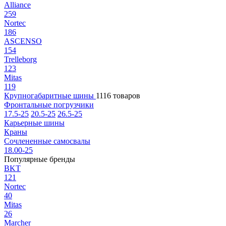
Alliance
259
Nortec
186
ASCENSO
154
Trelleborg
123
Mitas
119
Крупногабаритные шины
1116 товаров
Фронтальные погрузчики
17.5-25
20.5-25
26.5-25
Карьерные шины
Краны
Сочлененные самосвалы
18.00-25
Популярные бренды
BKT
121
Nortec
40
Mitas
26
Marcher