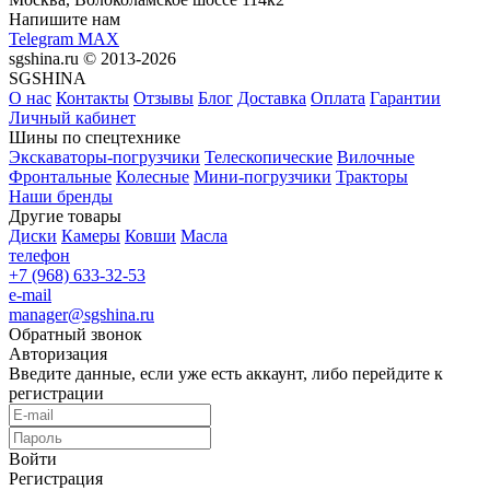
Напишите нам
Telegram
MAX
sgshina.ru © 2013-2026
SGSHINA
О нас
Контакты
Отзывы
Блог
Доставка
Оплата
Гарантии
Личный кабинет
Шины по спецтехнике
Экскаваторы-погрузчики
Телескопические
Вилочные
Фронтальные
Колесные
Мини-погрузчики
Тракторы
Наши бренды
Другие товары
Диски
Камеры
Ковши
Масла
телефон
+7 (968) 633-32-53
e-mail
manager@sgshina.ru
Обратный звонок
Авторизация
Введите данные, если уже есть аккаунт, либо перейдите к
регистрации
Войти
Регистрация