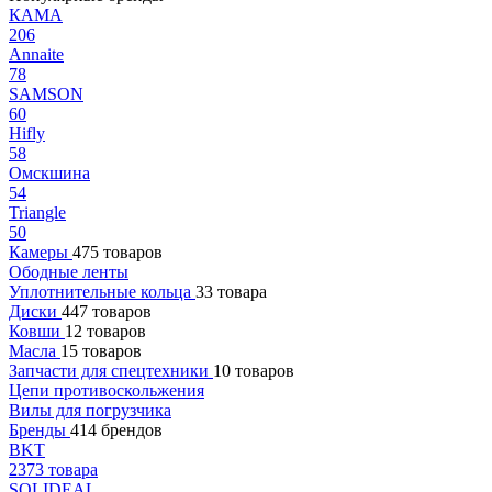
КАМА
206
Annaite
78
SAMSON
60
Hifly
58
Омскшина
54
Triangle
50
Камеры
475 товаров
Ободные ленты
Уплотнительные кольца
33 товара
Диски
447 товаров
Ковши
12 товаров
Масла
15 товаров
Запчасти для спецтехники
10 товаров
Цепи противоскольжения
Вилы для погрузчика
Бренды
414 брендов
BKT
2373 товара
SOLIDEAL