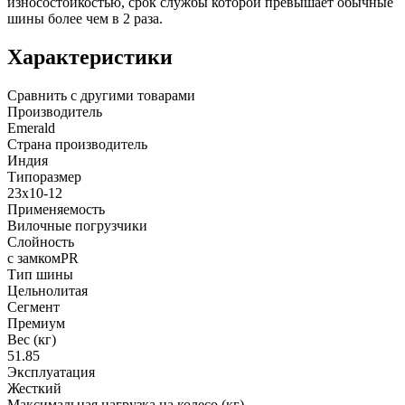
износостойкостью, срок службы которой превышает обычные
шины более чем в 2 раза.
Характеристики
Сравнить с другими товарами
Производитель
Emerald
Страна производитель
Индия
Типоразмер
23x10-12
Применяемость
Вилочные погрузчики
Слойность
с замкомPR
Тип шины
Цельнолитая
Сегмент
Премиум
Вес (кг)
51.85
Эксплуатация
Жесткий
Максимальная нагрузка на колесо (кг)