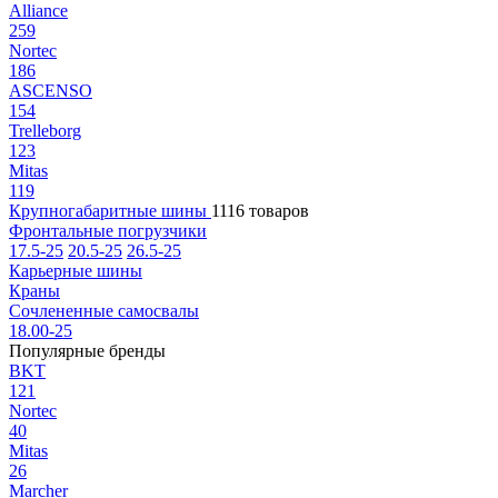
Alliance
259
Nortec
186
ASCENSO
154
Trelleborg
123
Mitas
119
Крупногабаритные шины
1116 товаров
Фронтальные погрузчики
17.5-25
20.5-25
26.5-25
Карьерные шины
Краны
Сочлененные самосвалы
18.00-25
Популярные бренды
BKT
121
Nortec
40
Mitas
26
Marcher