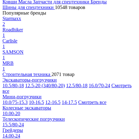
Ковши
Масла
Запчасти для спецтехники
Бренды
Шины для спецтехники
10548 товаров
Популярные бренды
Starmaxx
2
Roadhiker
1
Carlisle
1
SAMSON
1
MRB
1
Строительная техника
2071 товар
Экскаваторы-погрузчики
10.5/80-18
12.5-20 (340/80-20)
12.5/80-18
16.0/70-24
Смотреть
все
Мини-погрузчики
10.0/75-15.3
10-16.5
12-16.5
14-17.5
Смотреть все
Колесные экскаваторы
10.00-20
Телескопические погрузчики
15.5/80-24
Грейдеры
14.00-24