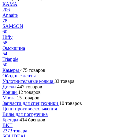
КАМА
206
Annaite
78
SAMSON
60
Hifly
58
Омскшина
54
Triangle
50
Камеры
475 товаров
Ободные ленты
Уплотнительные кольца
33 товара
Диски
447 товаров
Ковши
12 товаров
Масла
15 товаров
Запчасти для спецтехники
10 товаров
Цепи противоскольжения
Вилы для погрузчика
Бренды
414 брендов
BKT
2373 товара
SOLIDEAL