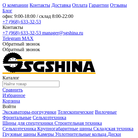
О компании
Контакты
Доставка
Оплата
Гарантии
Отзывы
Блог
офис
9:00-18:00
/ склад
8:00-22:00
+7 (968) 633-32-53
Контакты
+7 (968) 633-32-53
manager@sgshina.ru
Telegram
MAX
Обратный звонок
Обратный звонок
Каталог
Сравнить
Избранное
Корзина
Войти
Экскаваторы-погрузчики
Телескопические
Вилочные
Фронтальные
Сельхозтехника
Шины для спецтехники
Строительная техника
Сельхозтехника
Крупногабаритные шины
Складская техника
Грузовые шины
Камеры
Уплотнительные кольца
Диски