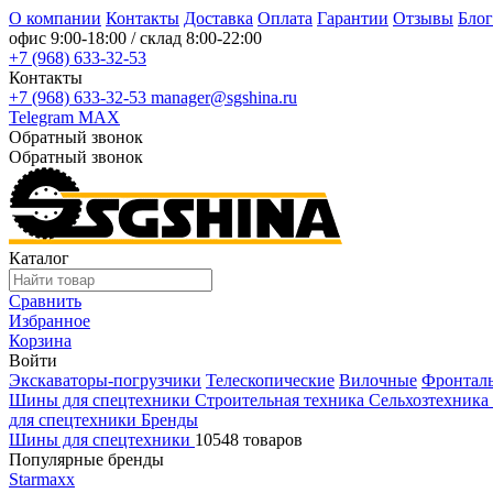
О компании
Контакты
Доставка
Оплата
Гарантии
Отзывы
Блог
офис
9:00-18:00
/ склад
8:00-22:00
+7 (968) 633-32-53
Контакты
+7 (968) 633-32-53
manager@sgshina.ru
Telegram
MAX
Обратный звонок
Обратный звонок
Каталог
Сравнить
Избранное
Корзина
Войти
Экскаваторы-погрузчики
Телескопические
Вилочные
Фронтал
Шины для спецтехники
Строительная техника
Сельхозтехника
для спецтехники
Бренды
Шины для спецтехники
10548 товаров
Популярные бренды
Starmaxx