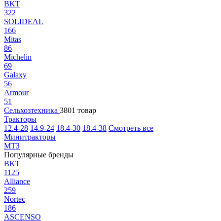
BKT
322
SOLIDEAL
166
Mitas
86
Michelin
69
Galaxy
56
Armour
51
Сельхозтехника
3801 товар
Тракторы
12.4-28
14.9-24
18.4-30
18.4-38
Смотреть все
Минитракторы
МТЗ
Популярные бренды
BKT
1125
Alliance
259
Nortec
186
ASCENSO