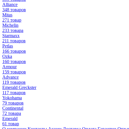
Alliance
348 товаров
Mitas
271 товар
Michelin
233 товара
Starmaxx
211 товаров
Petlas
166 товаров
Ozka
160 товаров
Armour
159 товаров
Advance
119 товаров
Emerald Greckster
117 товаров
Yokohama
79 товаров
Continental
72 товара
Emerald
61 товар
О компании
Контакты
Акции
Доставка
Оплата
Гарантии
Отзы