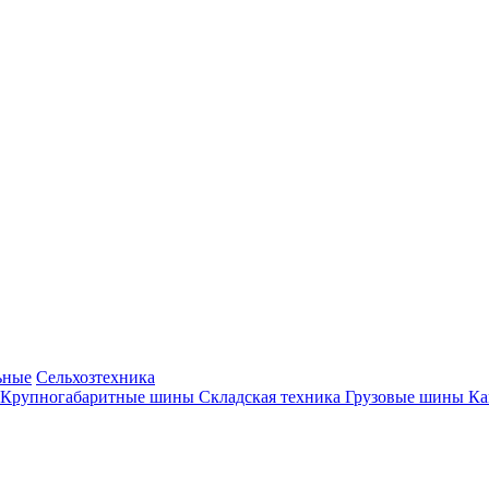
ьные
Сельхозтехника
Крупногабаритные шины
Складская техника
Грузовые шины
К