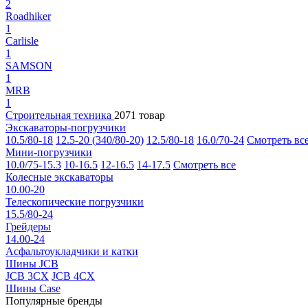
2
Roadhiker
1
Carlisle
1
SAMSON
1
MRB
1
Строительная техника
2071 товар
Экскаваторы-погрузчики
10.5/80-18
12.5-20 (340/80-20)
12.5/80-18
16.0/70-24
Смотреть вс
Мини-погрузчики
10.0/75-15.3
10-16.5
12-16.5
14-17.5
Смотреть все
Колесные экскаваторы
10.00-20
Телескопические погрузчики
15.5/80-24
Грейдеры
14.00-24
Асфальтоукладчики и катки
Шины JCB
JCB 3CX
JCB 4CX
Шины Case
Популярные бренды