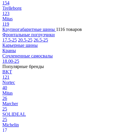
154
Trelleborg
123
Mitas
119
Крупногабаритные шины
1116 товаров
Фронтальные погрузчики
17.5-25
20.5-25
26.5-25
Карьерные шины
Краны
Сочлененные самосвалы
18.00-25
Популярные бренды
BKT
121
Nortec
40
Mitas
26
Marcher
25
SOLIDEAL
25
Michelin
17