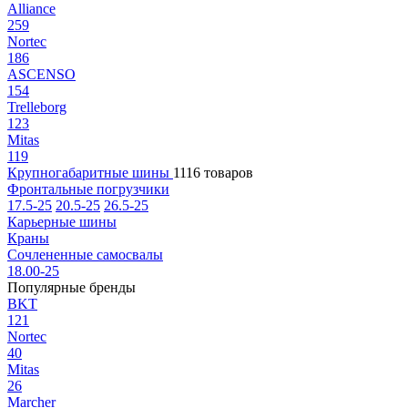
Alliance
259
Nortec
186
ASCENSO
154
Trelleborg
123
Mitas
119
Крупногабаритные шины
1116 товаров
Фронтальные погрузчики
17.5-25
20.5-25
26.5-25
Карьерные шины
Краны
Сочлененные самосвалы
18.00-25
Популярные бренды
BKT
121
Nortec
40
Mitas
26
Marcher