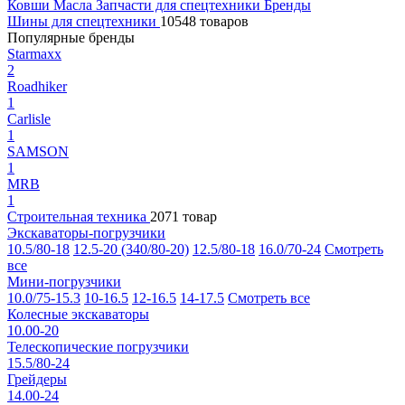
Ковши
Масла
Запчасти для спецтехники
Бренды
Шины для спецтехники
10548 товаров
Популярные бренды
Starmaxx
2
Roadhiker
1
Carlisle
1
SAMSON
1
MRB
1
Строительная техника
2071 товар
Экскаваторы-погрузчики
10.5/80-18
12.5-20 (340/80-20)
12.5/80-18
16.0/70-24
Смотреть
все
Мини-погрузчики
10.0/75-15.3
10-16.5
12-16.5
14-17.5
Смотреть все
Колесные экскаваторы
10.00-20
Телескопические погрузчики
15.5/80-24
Грейдеры
14.00-24