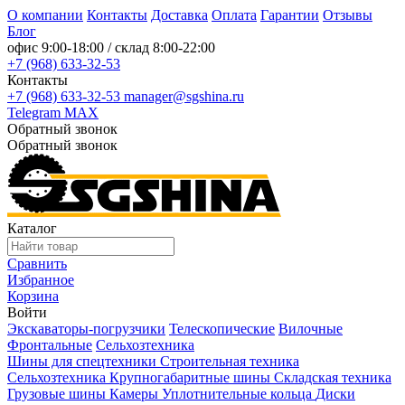
О компании
Контакты
Доставка
Оплата
Гарантии
Отзывы
Блог
офис
9:00-18:00
/ склад
8:00-22:00
+7 (968) 633-32-53
Контакты
+7 (968) 633-32-53
manager@sgshina.ru
Telegram
MAX
Обратный звонок
Обратный звонок
Каталог
Сравнить
Избранное
Корзина
Войти
Экскаваторы-погрузчики
Телескопические
Вилочные
Фронтальные
Сельхозтехника
Шины для спецтехники
Строительная техника
Сельхозтехника
Крупногабаритные шины
Складская техника
Грузовые шины
Камеры
Уплотнительные кольца
Диски