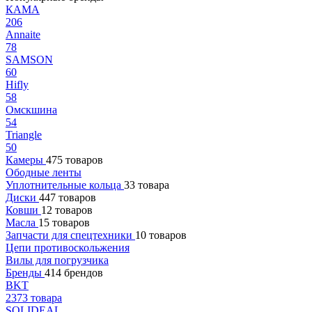
КАМА
206
Annaite
78
SAMSON
60
Hifly
58
Омскшина
54
Triangle
50
Камеры
475 товаров
Ободные ленты
Уплотнительные кольца
33 товара
Диски
447 товаров
Ковши
12 товаров
Масла
15 товаров
Запчасти для спецтехники
10 товаров
Цепи противоскольжения
Вилы для погрузчика
Бренды
414 брендов
BKT
2373 товара
SOLIDEAL