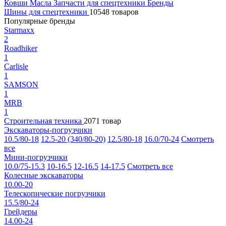
Ковши
Масла
Запчасти для спецтехники
Бренды
Шины для спецтехники
10548 товаров
Популярные бренды
Starmaxx
2
Roadhiker
1
Carlisle
1
SAMSON
1
MRB
1
Строительная техника
2071 товар
Экскаваторы-погрузчики
10.5/80-18
12.5-20 (340/80-20)
12.5/80-18
16.0/70-24
Смотреть
все
Мини-погрузчики
10.0/75-15.3
10-16.5
12-16.5
14-17.5
Смотреть все
Колесные экскаваторы
10.00-20
Телескопические погрузчики
15.5/80-24
Грейдеры
14.00-24