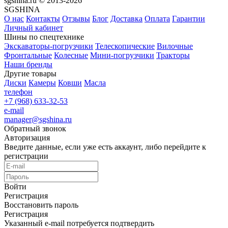
sgshina.ru © 2013-2026
SGSHINA
О нас
Контакты
Отзывы
Блог
Доставка
Оплата
Гарантии
Личный кабинет
Шины по спецтехнике
Экскаваторы-погрузчики
Телескопические
Вилочные
Фронтальные
Колесные
Мини-погрузчики
Тракторы
Наши бренды
Другие товары
Диски
Камеры
Ковши
Масла
телефон
+7 (968) 633-32-53
e-mail
manager@sgshina.ru
Обратный звонок
Авторизация
Введите данные, если уже есть аккаунт, либо перейдите к
регистрации
Войти
Регистрация
Восстановить пароль
Регистрация
Указанный e-mail потребуется подтвердить