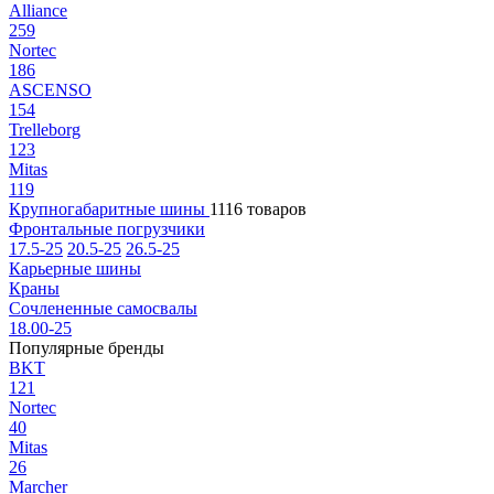
Alliance
259
Nortec
186
ASCENSO
154
Trelleborg
123
Mitas
119
Крупногабаритные шины
1116 товаров
Фронтальные погрузчики
17.5-25
20.5-25
26.5-25
Карьерные шины
Краны
Сочлененные самосвалы
18.00-25
Популярные бренды
BKT
121
Nortec
40
Mitas
26
Marcher