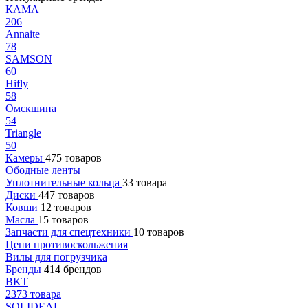
КАМА
206
Annaite
78
SAMSON
60
Hifly
58
Омскшина
54
Triangle
50
Камеры
475 товаров
Ободные ленты
Уплотнительные кольца
33 товара
Диски
447 товаров
Ковши
12 товаров
Масла
15 товаров
Запчасти для спецтехники
10 товаров
Цепи противоскольжения
Вилы для погрузчика
Бренды
414 брендов
BKT
2373 товара
SOLIDEAL