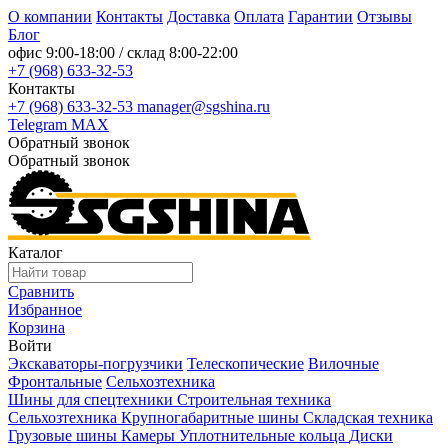
О компании
Контакты
Доставка
Оплата
Гарантии
Отзывы
Блог
офис
9:00-18:00
/ склад
8:00-22:00
+7 (968) 633-32-53
Контакты
+7 (968) 633-32-53
manager@sgshina.ru
Telegram
MAX
Обратный звонок
Обратный звонок
Каталог
Сравнить
Избранное
Корзина
Войти
Экскаваторы-погрузчики
Телескопические
Вилочные
Фронтальные
Сельхозтехника
Шины для спецтехники
Строительная техника
Сельхозтехника
Крупногабаритные шины
Складская техника
Грузовые шины
Камеры
Уплотнительные кольца
Диски