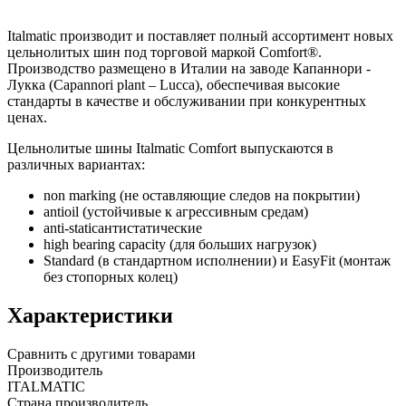
Italmatic производит и поставляет полный ассортимент новых
цельнолитых шин под торговой маркой Comfort®.
Производство размещено в Италии на заводе Капаннори -
Лукка (Capannori plant – Lucca), обеспечивая высокие
стандарты в качестве и обслуживании при конкурентных
ценах.
Цельнолитые шины Italmatic Comfort выпускаются в
различных вариантах:
non marking (не оставляющие следов на покрытии)
antioil (устойчивые к агрессивным средам)
anti-staticантистатические
high bearing capacity (для больших нагрузок)
Standard (в стандартном исполнении) и EasyFit (монтаж
без стопорных колец)
Характеристики
Сравнить с другими товарами
Производитель
ITALMATIC
Страна производитель