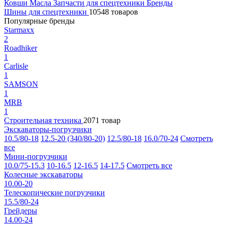
Ковши
Масла
Запчасти для спецтехники
Бренды
Шины для спецтехники
10548 товаров
Популярные бренды
Starmaxx
2
Roadhiker
1
Carlisle
1
SAMSON
1
MRB
1
Строительная техника
2071 товар
Экскаваторы-погрузчики
10.5/80-18
12.5-20 (340/80-20)
12.5/80-18
16.0/70-24
Смотреть
все
Мини-погрузчики
10.0/75-15.3
10-16.5
12-16.5
14-17.5
Смотреть все
Колесные экскаваторы
10.00-20
Телескопические погрузчики
15.5/80-24
Грейдеры
14.00-24