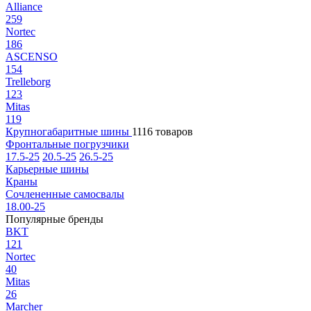
Alliance
259
Nortec
186
ASCENSO
154
Trelleborg
123
Mitas
119
Крупногабаритные шины
1116 товаров
Фронтальные погрузчики
17.5-25
20.5-25
26.5-25
Карьерные шины
Краны
Сочлененные самосвалы
18.00-25
Популярные бренды
BKT
121
Nortec
40
Mitas
26
Marcher