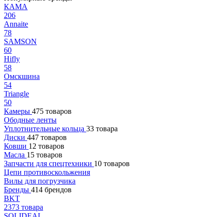
КАМА
206
Annaite
78
SAMSON
60
Hifly
58
Омскшина
54
Triangle
50
Камеры
475 товаров
Ободные ленты
Уплотнительные кольца
33 товара
Диски
447 товаров
Ковши
12 товаров
Масла
15 товаров
Запчасти для спецтехники
10 товаров
Цепи противоскольжения
Вилы для погрузчика
Бренды
414 брендов
BKT
2373 товара
SOLIDEAL