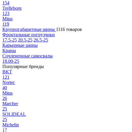
154
Trelleborg
123
Mitas
119
Крупногабаритные шины
1116 товаров
Фронтальные погрузчики
17.5-25
20.5-25
26.5-25
Карьерные шины
Краны
Сочлененные самосвалы
18.00-25
Популярные бренды
BKT
121
Nortec
40
Mitas
26
Marcher
25
SOLIDEAL
25
Michelin
17