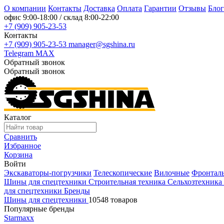
О компании
Контакты
Доставка
Оплата
Гарантии
Отзывы
Блог
офис
9:00-18:00
/ склад
8:00-22:00
+7 (909) 905-23-53
Контакты
+7 (909) 905-23-53
manager@sgshina.ru
Telegram
MAX
Обратный звонок
Обратный звонок
Каталог
Сравнить
Избранное
Корзина
Войти
Экскаваторы-погрузчики
Телескопические
Вилочные
Фронтал
Шины для спецтехники
Строительная техника
Сельхозтехника
для спецтехники
Бренды
Шины для спецтехники
10548 товаров
Популярные бренды
Starmaxx