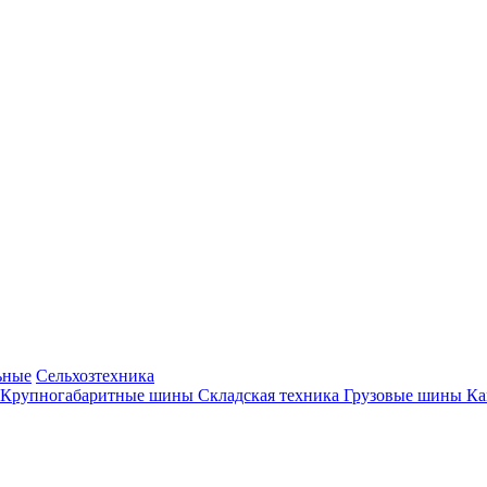
ьные
Сельхозтехника
Крупногабаритные шины
Складская техника
Грузовые шины
К