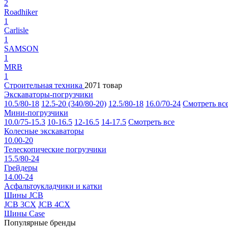
2
Roadhiker
1
Carlisle
1
SAMSON
1
MRB
1
Строительная техника
2071 товар
Экскаваторы-погрузчики
10.5/80-18
12.5-20 (340/80-20)
12.5/80-18
16.0/70-24
Смотреть вс
Мини-погрузчики
10.0/75-15.3
10-16.5
12-16.5
14-17.5
Смотреть все
Колесные экскаваторы
10.00-20
Телескопические погрузчики
15.5/80-24
Грейдеры
14.00-24
Асфальтоукладчики и катки
Шины JCB
JCB 3CX
JCB 4CX
Шины Case
Популярные бренды