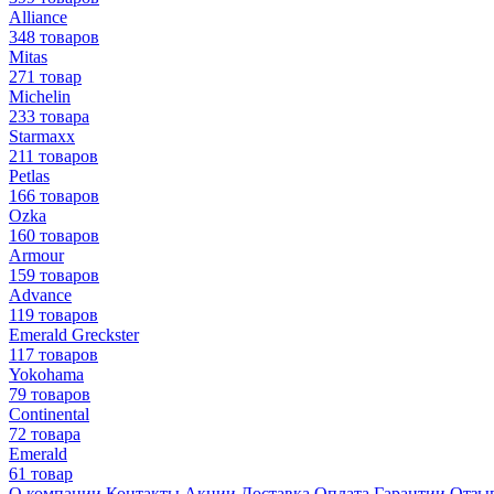
Alliance
348 товаров
Mitas
271 товар
Michelin
233 товара
Starmaxx
211 товаров
Petlas
166 товаров
Ozka
160 товаров
Armour
159 товаров
Advance
119 товаров
Emerald Greckster
117 товаров
Yokohama
79 товаров
Continental
72 товара
Emerald
61 товар
О компании
Контакты
Акции
Доставка
Оплата
Гарантии
Отзы