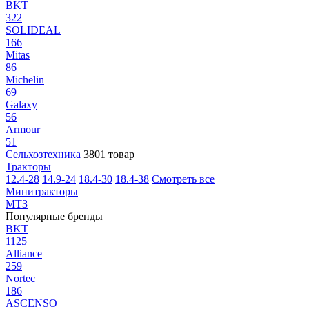
BKT
322
SOLIDEAL
166
Mitas
86
Michelin
69
Galaxy
56
Armour
51
Сельхозтехника
3801 товар
Тракторы
12.4-28
14.9-24
18.4-30
18.4-38
Смотреть все
Минитракторы
МТЗ
Популярные бренды
BKT
1125
Alliance
259
Nortec
186
ASCENSO