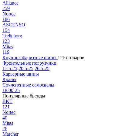
Alliance
259
Nortec
186
ASCENSO
154
Trelleborg
123
Mitas
119
Крупногабаритные шины
1116 товаров
Фронтальные погрузчики
17.5-25
20.5-25
26.5-25
Карьерные шины
Краны
Сочлененные самосвалы
18.00-25
Популярные бренды
BKT
121
Nortec
40
Mitas
26
Marcher