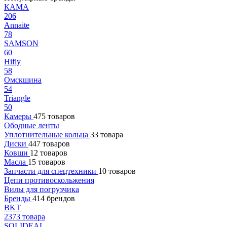
КАМА
206
Annaite
78
SAMSON
60
Hifly
58
Омскшина
54
Triangle
50
Камеры
475 товаров
Ободные ленты
Уплотнительные кольца
33 товара
Диски
447 товаров
Ковши
12 товаров
Масла
15 товаров
Запчасти для спецтехники
10 товаров
Цепи противоскольжения
Вилы для погрузчика
Бренды
414 брендов
BKT
2373 товара
SOLIDEAL