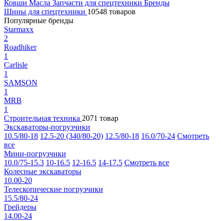
Ковши
Масла
Запчасти для спецтехники
Бренды
Шины для спецтехники
10548 товаров
Популярные бренды
Starmaxx
2
Roadhiker
1
Carlisle
1
SAMSON
1
MRB
1
Строительная техника
2071 товар
Экскаваторы-погрузчики
10.5/80-18
12.5-20 (340/80-20)
12.5/80-18
16.0/70-24
Смотреть
все
Мини-погрузчики
10.0/75-15.3
10-16.5
12-16.5
14-17.5
Смотреть все
Колесные экскаваторы
10.00-20
Телескопические погрузчики
15.5/80-24
Грейдеры
14.00-24