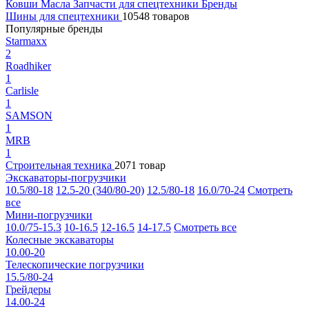
Ковши
Масла
Запчасти для спецтехники
Бренды
Шины для спецтехники
10548 товаров
Популярные бренды
Starmaxx
2
Roadhiker
1
Carlisle
1
SAMSON
1
MRB
1
Строительная техника
2071 товар
Экскаваторы-погрузчики
10.5/80-18
12.5-20 (340/80-20)
12.5/80-18
16.0/70-24
Смотреть
все
Мини-погрузчики
10.0/75-15.3
10-16.5
12-16.5
14-17.5
Смотреть все
Колесные экскаваторы
10.00-20
Телескопические погрузчики
15.5/80-24
Грейдеры
14.00-24