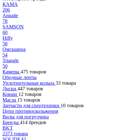
КАМА
206
Annaite
78
SAMSON
60
Hifly
58
Омскшина
54
Triangle
50
Камеры
475 товаров
Ободные ленты
Уплотнительные кольца
33 товара
Диски
447 товаров
Ковши
12 товаров
Масла
15 товаров
Запчасти для спецтехники
10 товаров
Цепи противоскольжения
Вилы для погрузчика
Бренды
414 брендов
BKT
2373 товара
SOLIDEAL