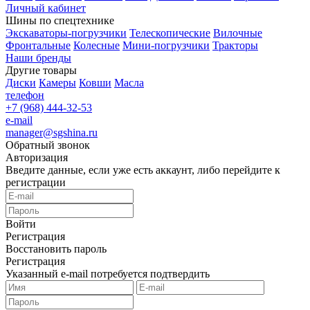
Личный кабинет
Шины по спецтехнике
Экскаваторы-погрузчики
Телескопические
Вилочные
Фронтальные
Колесные
Мини-погрузчики
Тракторы
Наши бренды
Другие товары
Диски
Камеры
Ковши
Масла
телефон
+7 (968) 444-32-53
e-mail
manager@sgshina.ru
Обратный звонок
Авторизация
Введите данные, если уже есть аккаунт, либо перейдите к
регистрации
Войти
Регистрация
Восстановить пароль
Регистрация
Указанный e-mail потребуется подтвердить