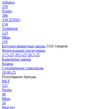
Alliance
259
Nortec
186
ASCENSO
154
Trelleborg
123
Mitas
119
Крупногабаритные шины
1116 товаров
Фронтальные погрузчики
17.5-25
20.5-25
26.5-25
Карьерные шины
Краны
Сочлененные самосвалы
18.00-25
Популярные бренды
BKT
121
Nortec
40
Mitas
26
Marcher