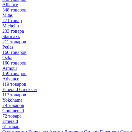
Alliance
348 товаров
Mitas
271 товар
Michelin
233 товара
Starmaxx
211 товаров
Petlas
166 товаров
Ozka
160 товаров
Armour
159 товаров
Advance
119 товаров
Emerald Greckster
117 товаров
Yokohama
79 товаров
Continental
72 товара
Emerald
61 товар
О компании
Контакты
Акции
Доставка
Оплата
Гарантии
Отзы