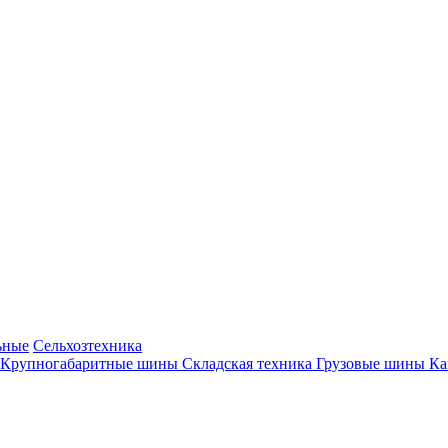
ьные
Сельхозтехника
Крупногабаритные шины
Складская техника
Грузовые шины
К