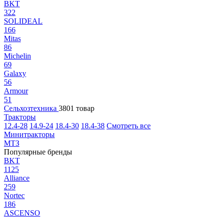
BKT
322
SOLIDEAL
166
Mitas
86
Michelin
69
Galaxy
56
Armour
51
Сельхозтехника
3801 товар
Тракторы
12.4-28
14.9-24
18.4-30
18.4-38
Смотреть все
Минитракторы
МТЗ
Популярные бренды
BKT
1125
Alliance
259
Nortec
186
ASCENSO