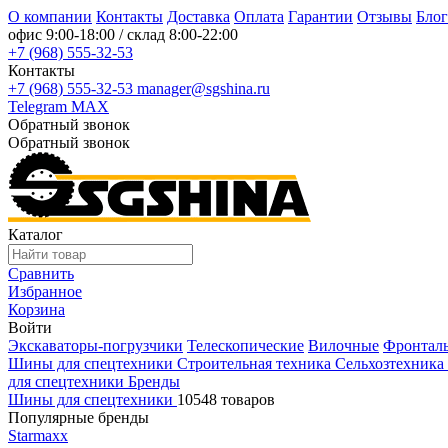
О компании
Контакты
Доставка
Оплата
Гарантии
Отзывы
Блог
офис
9:00-18:00
/ склад
8:00-22:00
+7 (968) 555-32-53
Контакты
+7 (968) 555-32-53
manager@sgshina.ru
Telegram
MAX
Обратный звонок
Обратный звонок
Каталог
Сравнить
Избранное
Корзина
Войти
Экскаваторы-погрузчики
Телескопические
Вилочные
Фронтал
Шины для спецтехники
Строительная техника
Сельхозтехника
для спецтехники
Бренды
Шины для спецтехники
10548 товаров
Популярные бренды
Starmaxx