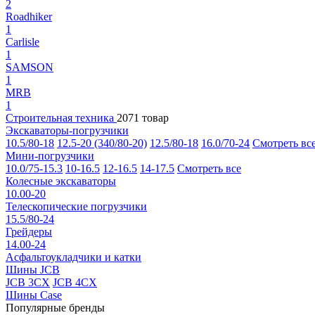
2
Roadhiker
1
Carlisle
1
SAMSON
1
MRB
1
Строительная техника
2071 товар
Экскаваторы-погрузчики
10.5/80-18
12.5-20 (340/80-20)
12.5/80-18
16.0/70-24
Смотреть вс
Мини-погрузчики
10.0/75-15.3
10-16.5
12-16.5
14-17.5
Смотреть все
Колесные экскаваторы
10.00-20
Телескопические погрузчики
15.5/80-24
Грейдеры
14.00-24
Асфальтоукладчики и катки
Шины JCB
JCB 3CX
JCB 4CX
Шины Case
Популярные бренды