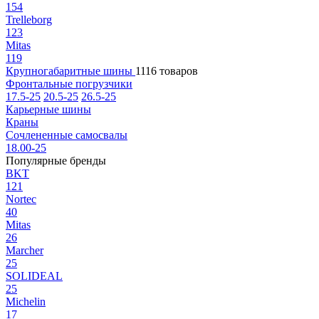
154
Trelleborg
123
Mitas
119
Крупногабаритные шины
1116 товаров
Фронтальные погрузчики
17.5-25
20.5-25
26.5-25
Карьерные шины
Краны
Сочлененные самосвалы
18.00-25
Популярные бренды
BKT
121
Nortec
40
Mitas
26
Marcher
25
SOLIDEAL
25
Michelin
17