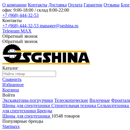
О компании
Контакты
Доставка
Оплата
Гарантии
Отзывы
Блог
офис
9:00-18:00
/ склад
8:00-22:00
+7 (968) 444-32-53
Контакты
+7 (968) 444-32-53
manager@sgshina.ru
Telegram
MAX
Обратный звонок
Обратный звонок
Каталог
Сравнить
Избранное
Корзина
Войти
Экскаваторы-погрузчики
Телескопические
Вилочные
Фронтал
Шины для спецтехники
Строительная техника
Сельхозтехника
для спецтехники
Бренды
Шины для спецтехники
10548 товаров
Популярные бренды
Starmaxx