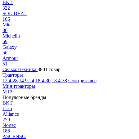
BKT
322
SOLIDEAL
166
Mitas
86
Michelin
69
Galaxy
56
Armour
51
Сельхозтехника
3801 товар
Тракторы
12.4-28
14.9-24
18.4-30
18.4-38
Смотреть все
Минитракторы
МТЗ
Популярные бренды
BKT
1125
Alliance
259
Nortec
186
ASCENSO