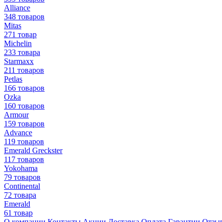
Alliance
348 товаров
Mitas
271 товар
Michelin
233 товара
Starmaxx
211 товаров
Petlas
166 товаров
Ozka
160 товаров
Armour
159 товаров
Advance
119 товаров
Emerald Greckster
117 товаров
Yokohama
79 товаров
Continental
72 товара
Emerald
61 товар
О компании
Контакты
Акции
Доставка
Оплата
Гарантии
Отзы