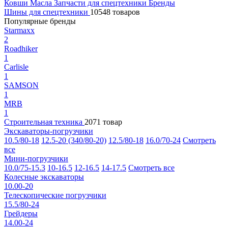
Ковши
Масла
Запчасти для спецтехники
Бренды
Шины для спецтехники
10548 товаров
Популярные бренды
Starmaxx
2
Roadhiker
1
Carlisle
1
SAMSON
1
MRB
1
Строительная техника
2071 товар
Экскаваторы-погрузчики
10.5/80-18
12.5-20 (340/80-20)
12.5/80-18
16.0/70-24
Смотреть
все
Мини-погрузчики
10.0/75-15.3
10-16.5
12-16.5
14-17.5
Смотреть все
Колесные экскаваторы
10.00-20
Телескопические погрузчики
15.5/80-24
Грейдеры
14.00-24