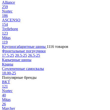
Alliance
259
Nortec
186
ASCENSO
154
Trelleborg
123
Mitas
119
Крупногабаритные шины
1116 товаров
Фронтальные погрузчики
17.5-25
20.5-25
26.5-25
Карьерные шины
Краны
Сочлененные самосвалы
18.00-25
Популярные бренды
BKT
121
Nortec
40
Mitas
26
Marcher