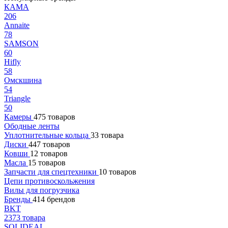
КАМА
206
Annaite
78
SAMSON
60
Hifly
58
Омскшина
54
Triangle
50
Камеры
475 товаров
Ободные ленты
Уплотнительные кольца
33 товара
Диски
447 товаров
Ковши
12 товаров
Масла
15 товаров
Запчасти для спецтехники
10 товаров
Цепи противоскольжения
Вилы для погрузчика
Бренды
414 брендов
BKT
2373 товара
SOLIDEAL