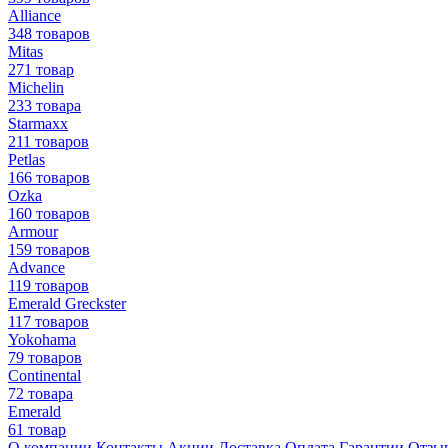
Alliance
348 товаров
Mitas
271 товар
Michelin
233 товара
Starmaxx
211 товаров
Petlas
166 товаров
Ozka
160 товаров
Armour
159 товаров
Advance
119 товаров
Emerald Greckster
117 товаров
Yokohama
79 товаров
Continental
72 товара
Emerald
61 товар
О компании
Контакты
Акции
Доставка
Оплата
Гарантии
Отзы