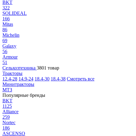
BKT
322
SOLIDEAL
166
Mitas
86
Michelin
69
Galaxy
56
Armour
51
Сельхозтехника
3801 товар
Тракторы
12.4-28
14.9-24
18.4-30
18.4-38
Смотреть все
Минитракторы
МТЗ
Популярные бренды
BKT
1125
Alliance
259
Nortec
186
ASCENSO