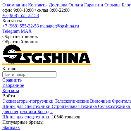
О компании
Контакты
Доставка
Оплата
Гарантии
Отзывы
Блог
офис
9:00-18:00
/ склад
8:00-22:00
+7 (968) 555-32-53
Контакты
+7 (968) 555-32-53
manager@sgshina.ru
Telegram
MAX
Обратный звонок
Обратный звонок
Каталог
Сравнить
Избранное
Корзина
Войти
Экскаваторы-погрузчики
Телескопические
Вилочные
Фронтал
Шины для спецтехники
Строительная техника
Сельхозтехника
для спецтехники
Бренды
Шины для спецтехники
10548 товаров
Популярные бренды
Starmaxx