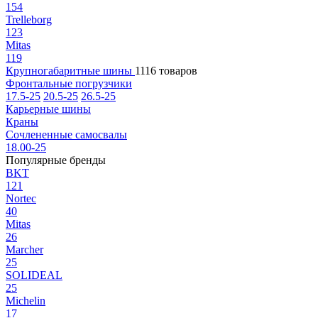
154
Trelleborg
123
Mitas
119
Крупногабаритные шины
1116 товаров
Фронтальные погрузчики
17.5-25
20.5-25
26.5-25
Карьерные шины
Краны
Сочлененные самосвалы
18.00-25
Популярные бренды
BKT
121
Nortec
40
Mitas
26
Marcher
25
SOLIDEAL
25
Michelin
17