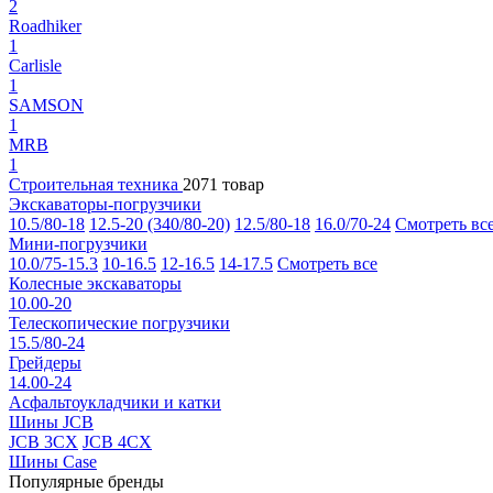
2
Roadhiker
1
Carlisle
1
SAMSON
1
MRB
1
Строительная техника
2071 товар
Экскаваторы-погрузчики
10.5/80-18
12.5-20 (340/80-20)
12.5/80-18
16.0/70-24
Смотреть вс
Мини-погрузчики
10.0/75-15.3
10-16.5
12-16.5
14-17.5
Смотреть все
Колесные экскаваторы
10.00-20
Телескопические погрузчики
15.5/80-24
Грейдеры
14.00-24
Асфальтоукладчики и катки
Шины JCB
JCB 3CX
JCB 4CX
Шины Case
Популярные бренды