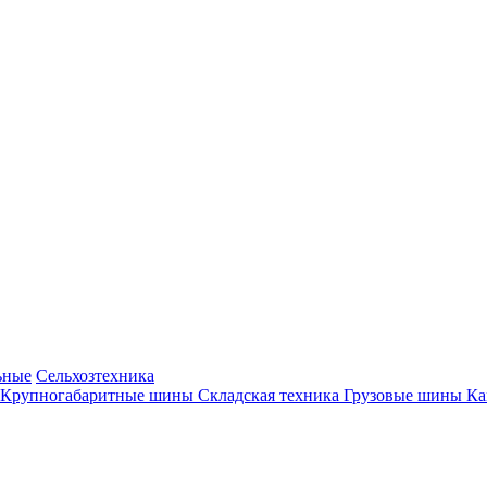
ьные
Сельхозтехника
Крупногабаритные шины
Складская техника
Грузовые шины
К