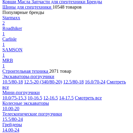
Ковши
Масла
Запчасти для спецтехники
Бренды
Шины для спецтехники
10548 товаров
Популярные бренды
Starmaxx
2
Roadhiker
1
Carlisle
1
SAMSON
1
MRB
1
Строительная техника
2071 товар
Экскаваторы-погрузчики
10.5/80-18
12.5-20 (340/80-20)
12.5/80-18
16.0/70-24
Смотреть
все
Мини-погрузчики
10.0/75-15.3
10-16.5
12-16.5
14-17.5
Смотреть все
Колесные экскаваторы
10.00-20
Телескопические погрузчики
15.5/80-24
Грейдеры
14.00-24