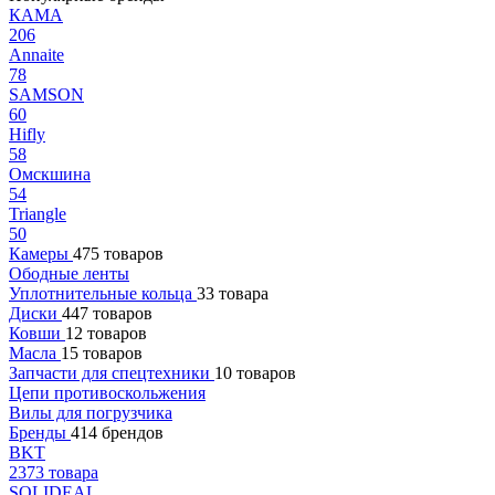
КАМА
206
Annaite
78
SAMSON
60
Hifly
58
Омскшина
54
Triangle
50
Камеры
475 товаров
Ободные ленты
Уплотнительные кольца
33 товара
Диски
447 товаров
Ковши
12 товаров
Масла
15 товаров
Запчасти для спецтехники
10 товаров
Цепи противоскольжения
Вилы для погрузчика
Бренды
414 брендов
BKT
2373 товара
SOLIDEAL