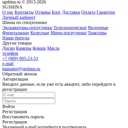
sgshina.ru © 2013-2026
SGSHINA
О нас
Контакты
Отзывы
Блог
Доставка
Оплата
Гарантии
Личный кабинет
Шины по спецтехнике
Экскаваторы-погрузчики
Телескопические
Вилочные
Фронтальные
Колесные
Мини-погрузчики
Тракторы
Наши бренды
Другие товары
Диски
Камеры
Ковши
Масла
телефон
+7 (909) 905-23-53
e-mail
manager@sgshina.ru
Обратный звонок
Авторизация
Введите данные, если уже есть аккаунт, либо перейдите к
регистрации
Войти
Регистрация
Восстановить пароль
Регистрация
Указанный e-mail потребуется подтвердить