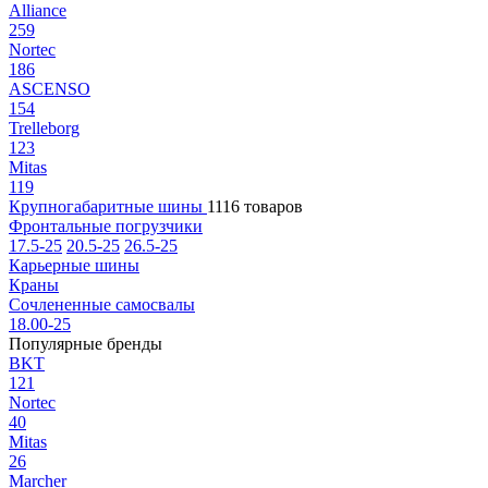
Alliance
259
Nortec
186
ASCENSO
154
Trelleborg
123
Mitas
119
Крупногабаритные шины
1116 товаров
Фронтальные погрузчики
17.5-25
20.5-25
26.5-25
Карьерные шины
Краны
Сочлененные самосвалы
18.00-25
Популярные бренды
BKT
121
Nortec
40
Mitas
26
Marcher