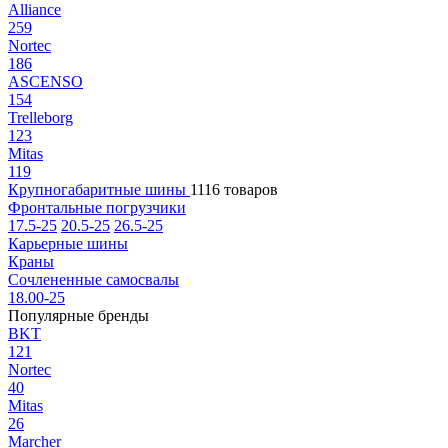
Alliance
259
Nortec
186
ASCENSO
154
Trelleborg
123
Mitas
119
Крупногабаритные шины
1116 товаров
Фронтальные погрузчики
17.5-25
20.5-25
26.5-25
Карьерные шины
Краны
Сочлененные самосвалы
18.00-25
Популярные бренды
BKT
121
Nortec
40
Mitas
26
Marcher