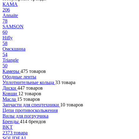
КАМА
206
Annaite
78
SAMSON
60
Hifly
58
Омскшина
54
Triangle
50
Камеры
475 товаров
Ободные ленты
Уплотнительные кольца
33 товара
Диски
447 товаров
Ковши
12 товаров
Масла
15 товаров
Запчасти для спецтехники
10 товаров
Цепи противоскольжения
Вилы для погрузчика
Бренды
414 брендов
BKT
2373 товара
SOLIDEAL