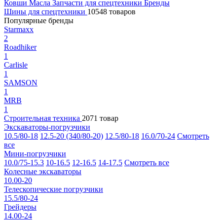
Ковши
Масла
Запчасти для спецтехники
Бренды
Шины для спецтехники
10548 товаров
Популярные бренды
Starmaxx
2
Roadhiker
1
Carlisle
1
SAMSON
1
MRB
1
Строительная техника
2071 товар
Экскаваторы-погрузчики
10.5/80-18
12.5-20 (340/80-20)
12.5/80-18
16.0/70-24
Смотреть
все
Мини-погрузчики
10.0/75-15.3
10-16.5
12-16.5
14-17.5
Смотреть все
Колесные экскаваторы
10.00-20
Телескопические погрузчики
15.5/80-24
Грейдеры
14.00-24