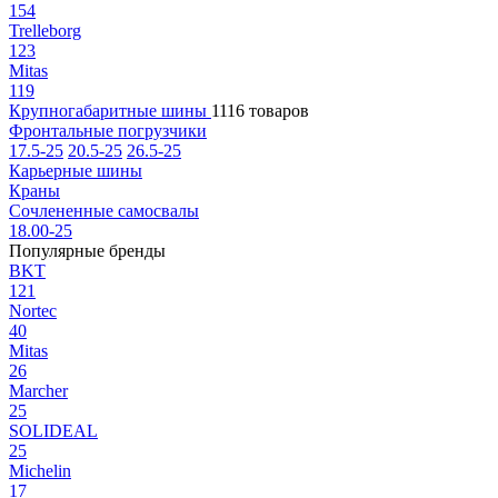
154
Trelleborg
123
Mitas
119
Крупногабаритные шины
1116 товаров
Фронтальные погрузчики
17.5-25
20.5-25
26.5-25
Карьерные шины
Краны
Сочлененные самосвалы
18.00-25
Популярные бренды
BKT
121
Nortec
40
Mitas
26
Marcher
25
SOLIDEAL
25
Michelin
17