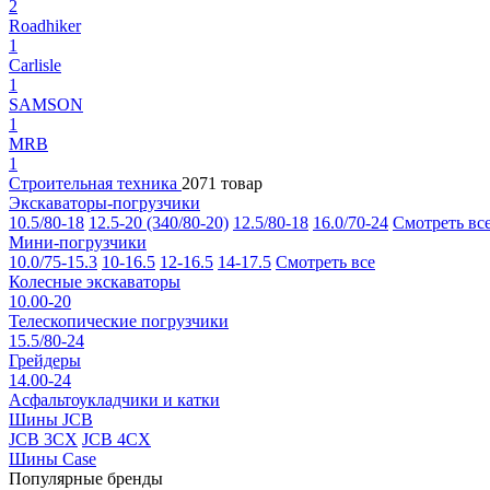
2
Roadhiker
1
Carlisle
1
SAMSON
1
MRB
1
Строительная техника
2071 товар
Экскаваторы-погрузчики
10.5/80-18
12.5-20 (340/80-20)
12.5/80-18
16.0/70-24
Смотреть вс
Мини-погрузчики
10.0/75-15.3
10-16.5
12-16.5
14-17.5
Смотреть все
Колесные экскаваторы
10.00-20
Телескопические погрузчики
15.5/80-24
Грейдеры
14.00-24
Асфальтоукладчики и катки
Шины JCB
JCB 3CX
JCB 4CX
Шины Case
Популярные бренды