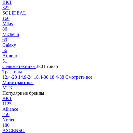
BKT
322
SOLIDEAL
166
Mitas
86
Michelin
69
Galaxy
56
Armour
51
Сельхозтехника
3801 товар
Тракторы
12.4-28
14.9-24
18.4-30
18.4-38
Смотреть все
Минитракторы
МТЗ
Популярные бренды
BKT
1125
Alliance
259
Nortec
186
ASCENSO