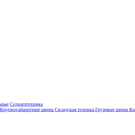
ьные
Сельхозтехника
Крупногабаритные шины
Складская техника
Грузовые шины
К