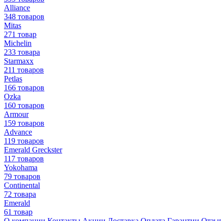
Alliance
348 товаров
Mitas
271 товар
Michelin
233 товара
Starmaxx
211 товаров
Petlas
166 товаров
Ozka
160 товаров
Armour
159 товаров
Advance
119 товаров
Emerald Greckster
117 товаров
Yokohama
79 товаров
Continental
72 товара
Emerald
61 товар
О компании
Контакты
Акции
Доставка
Оплата
Гарантии
Отзы