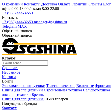
О компании
Контакты
Доставка
Оплата
Гарантии
Отзывы
Блог
офис
9:00-18:00
/ склад
8:00-22:00
+7 (968) 444-32-53
Контакты
+7 (968) 444-32-53
manager@sgshina.ru
Telegram
MAX
Обратный звонок
Обратный звонок
Каталог
Сравнить
Избранное
Корзина
Войти
Экскаваторы-погрузчики
Телескопические
Вилочные
Фронтал
Шины для спецтехники
Строительная техника
Сельхозтехника
для спецтехники
Бренды
Шины для спецтехники
10548 товаров
Популярные бренды
Starmaxx