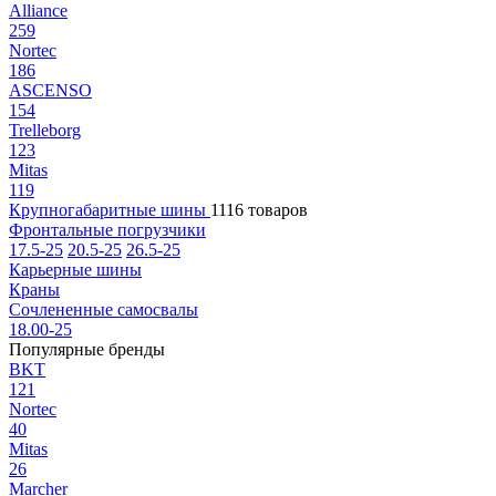
Alliance
259
Nortec
186
ASCENSO
154
Trelleborg
123
Mitas
119
Крупногабаритные шины
1116 товаров
Фронтальные погрузчики
17.5-25
20.5-25
26.5-25
Карьерные шины
Краны
Сочлененные самосвалы
18.00-25
Популярные бренды
BKT
121
Nortec
40
Mitas
26
Marcher