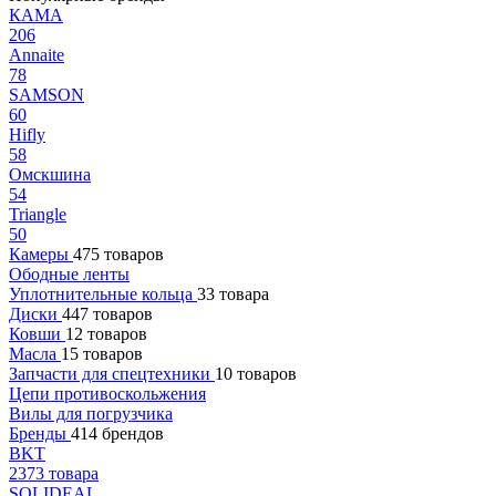
КАМА
206
Annaite
78
SAMSON
60
Hifly
58
Омскшина
54
Triangle
50
Камеры
475 товаров
Ободные ленты
Уплотнительные кольца
33 товара
Диски
447 товаров
Ковши
12 товаров
Масла
15 товаров
Запчасти для спецтехники
10 товаров
Цепи противоскольжения
Вилы для погрузчика
Бренды
414 брендов
BKT
2373 товара
SOLIDEAL