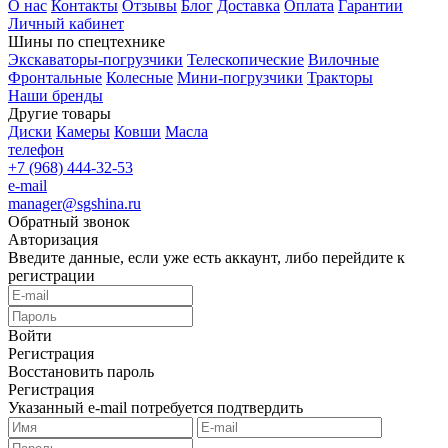
О нас
Контакты
Отзывы
Блог
Доставка
Оплата
Гарантии
Личный кабинет
Шины по спецтехнике
Экскаваторы-погрузчики
Телескопические
Вилочные
Фронтальные
Колесные
Мини-погрузчики
Тракторы
Наши бренды
Другие товары
Диски
Камеры
Ковши
Масла
телефон
+7 (968) 444-32-53
e-mail
manager@sgshina.ru
Обратный звонок
Авторизация
Введите данные, если уже есть аккаунт, либо перейдите к
регистрации
Войти
Регистрация
Восстановить пароль
Регистрация
Указанный e-mail потребуется подтвердить