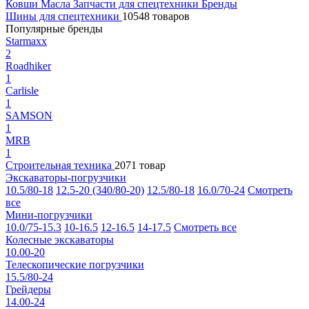
Ковши
Масла
Запчасти для спецтехники
Бренды
Шины для спецтехники
10548 товаров
Популярные бренды
Starmaxx
2
Roadhiker
1
Carlisle
1
SAMSON
1
MRB
1
Строительная техника
2071 товар
Экскаваторы-погрузчики
10.5/80-18
12.5-20 (340/80-20)
12.5/80-18
16.0/70-24
Смотреть
все
Мини-погрузчики
10.0/75-15.3
10-16.5
12-16.5
14-17.5
Смотреть все
Колесные экскаваторы
10.00-20
Телескопические погрузчики
15.5/80-24
Грейдеры
14.00-24