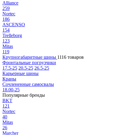
Alliance
259
Nortec
186
ASCENSO
154
Trelleborg
123
Mitas
119
Крупногабаритные шины
1116 товаров
Фронтальные погрузчики
17.5-25
20.5-25
26.5-25
Карьерные шины
Краны
Сочлененные самосвалы
18.00-25
Популярные бренды
BKT
121
Nortec
40
Mitas
26
Marcher