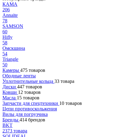
КАМА
206
Annaite
78
SAMSON
60
Hifly
58
Омскшина
54
Triangle
50
Камеры
475 товаров
Ободные ленты
Уплотнительные кольца
33 товара
Диски
447 товаров
Ковши
12 товаров
Масла
15 товаров
Запчасти для спецтехники
10 товаров
Цепи противоскольжения
Вилы для погрузчика
Бренды
414 брендов
BKT
2373 товара
SOLIDEAL