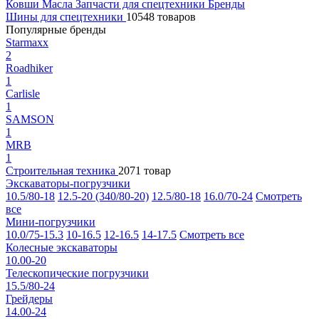
Ковши
Масла
Запчасти для спецтехники
Бренды
Шины для спецтехники
10548 товаров
Популярные бренды
Starmaxx
2
Roadhiker
1
Carlisle
1
SAMSON
1
MRB
1
Строительная техника
2071 товар
Экскаваторы-погрузчики
10.5/80-18
12.5-20 (340/80-20)
12.5/80-18
16.0/70-24
Смотреть
все
Мини-погрузчики
10.0/75-15.3
10-16.5
12-16.5
14-17.5
Смотреть все
Колесные экскаваторы
10.00-20
Телескопические погрузчики
15.5/80-24
Грейдеры
14.00-24