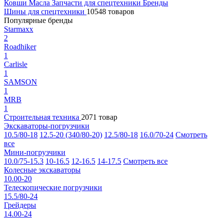
Ковши
Масла
Запчасти для спецтехники
Бренды
Шины для спецтехники
10548 товаров
Популярные бренды
Starmaxx
2
Roadhiker
1
Carlisle
1
SAMSON
1
MRB
1
Строительная техника
2071 товар
Экскаваторы-погрузчики
10.5/80-18
12.5-20 (340/80-20)
12.5/80-18
16.0/70-24
Смотреть
все
Мини-погрузчики
10.0/75-15.3
10-16.5
12-16.5
14-17.5
Смотреть все
Колесные экскаваторы
10.00-20
Телескопические погрузчики
15.5/80-24
Грейдеры
14.00-24