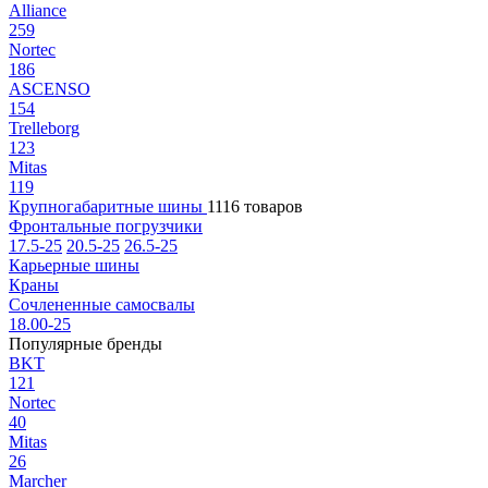
Alliance
259
Nortec
186
ASCENSO
154
Trelleborg
123
Mitas
119
Крупногабаритные шины
1116 товаров
Фронтальные погрузчики
17.5-25
20.5-25
26.5-25
Карьерные шины
Краны
Сочлененные самосвалы
18.00-25
Популярные бренды
BKT
121
Nortec
40
Mitas
26
Marcher