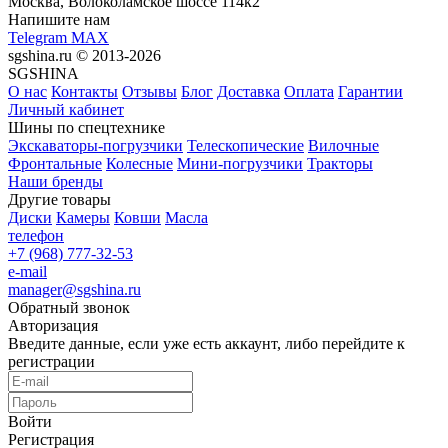
Москва, Волоколамское шоссе 114к2
Напишите нам
Telegram
MAX
sgshina.ru © 2013-2026
SGSHINA
О нас
Контакты
Отзывы
Блог
Доставка
Оплата
Гарантии
Личный кабинет
Шины по спецтехнике
Экскаваторы-погрузчики
Телескопические
Вилочные
Фронтальные
Колесные
Мини-погрузчики
Тракторы
Наши бренды
Другие товары
Диски
Камеры
Ковши
Масла
телефон
+7 (968) 777-32-53
e-mail
manager@sgshina.ru
Обратный звонок
Авторизация
Введите данные, если уже есть аккаунт, либо перейдите к
регистрации
Войти
Регистрация