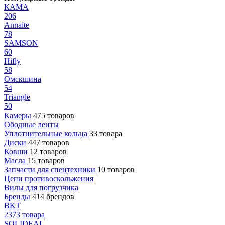
КАМА
206
Annaite
78
SAMSON
60
Hifly
58
Омскшина
54
Triangle
50
Камеры
475 товаров
Ободные ленты
Уплотнительные кольца
33 товара
Диски
447 товаров
Ковши
12 товаров
Масла
15 товаров
Запчасти для спецтехники
10 товаров
Цепи противоскольжения
Вилы для погрузчика
Бренды
414 брендов
BKT
2373 товара
SOLIDEAL