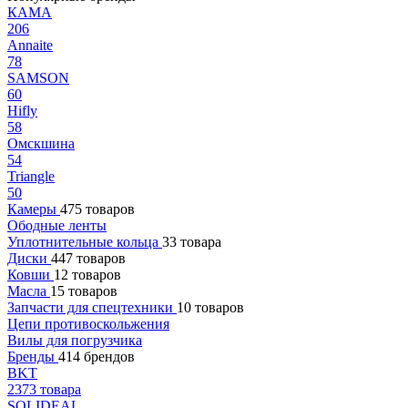
КАМА
206
Annaite
78
SAMSON
60
Hifly
58
Омскшина
54
Triangle
50
Камеры
475 товаров
Ободные ленты
Уплотнительные кольца
33 товара
Диски
447 товаров
Ковши
12 товаров
Масла
15 товаров
Запчасти для спецтехники
10 товаров
Цепи противоскольжения
Вилы для погрузчика
Бренды
414 брендов
BKT
2373 товара
SOLIDEAL