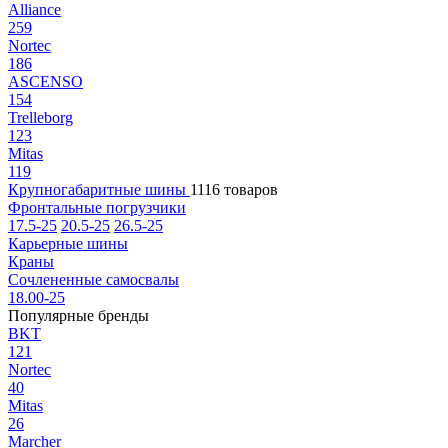
Alliance
259
Nortec
186
ASCENSO
154
Trelleborg
123
Mitas
119
Крупногабаритные шины
1116 товаров
Фронтальные погрузчики
17.5-25
20.5-25
26.5-25
Карьерные шины
Краны
Сочлененные самосвалы
18.00-25
Популярные бренды
BKT
121
Nortec
40
Mitas
26
Marcher