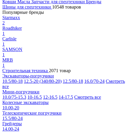
Ковши
Масла
Запчасти для спецтехники
Бренды
Шины для спецтехники
10548 товаров
Популярные бренды
Starmaxx
2
Roadhiker
1
Carlisle
1
SAMSON
1
MRB
1
Строительная техника
2071 товар
Экскаваторы-погрузчики
10.5/80-18
12.5-20 (340/80-20)
12.5/80-18
16.0/70-24
Смотреть
все
Мини-погрузчики
10.0/75-15.3
10-16.5
12-16.5
14-17.5
Смотреть все
Колесные экскаваторы
10.00-20
Телескопические погрузчики
15.5/80-24
Грейдеры
14.00-24