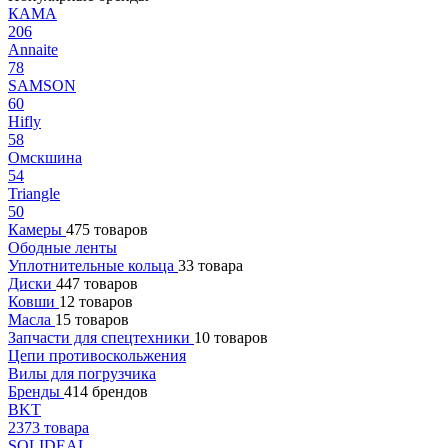
КАМА
206
Annaite
78
SAMSON
60
Hifly
58
Омскшина
54
Triangle
50
Камеры
475 товаров
Ободные ленты
Уплотнительные кольца
33 товара
Диски
447 товаров
Ковши
12 товаров
Масла
15 товаров
Запчасти для спецтехники
10 товаров
Цепи противоскольжения
Вилы для погрузчика
Бренды
414 брендов
BKT
2373 товара
SOLIDEAL