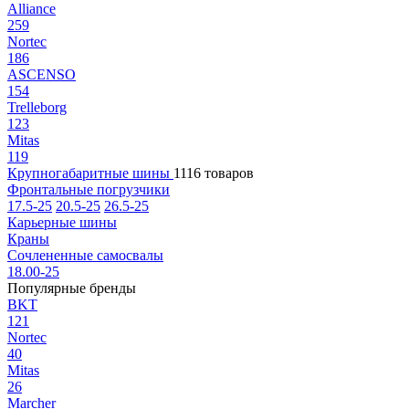
Alliance
259
Nortec
186
ASCENSO
154
Trelleborg
123
Mitas
119
Крупногабаритные шины
1116 товаров
Фронтальные погрузчики
17.5-25
20.5-25
26.5-25
Карьерные шины
Краны
Сочлененные самосвалы
18.00-25
Популярные бренды
BKT
121
Nortec
40
Mitas
26
Marcher