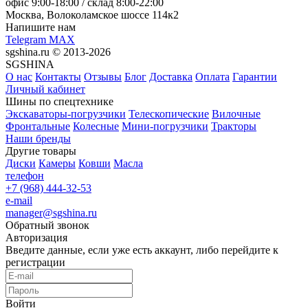
офис
9:00-18:00
/ склад
8:00-22:00
Москва, Волоколамское шоссе 114к2
Напишите нам
Telegram
MAX
sgshina.ru © 2013-2026
SGSHINA
О нас
Контакты
Отзывы
Блог
Доставка
Оплата
Гарантии
Личный кабинет
Шины по спецтехнике
Экскаваторы-погрузчики
Телескопические
Вилочные
Фронтальные
Колесные
Мини-погрузчики
Тракторы
Наши бренды
Другие товары
Диски
Камеры
Ковши
Масла
телефон
+7 (968) 444-32-53
e-mail
manager@sgshina.ru
Обратный звонок
Авторизация
Введите данные, если уже есть аккаунт, либо перейдите к
регистрации
Войти