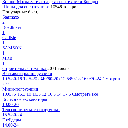
Ковши
Масла
Запчасти для спецтехники
Бренды
Шины для спецтехники
10548 товаров
Популярные бренды
Starmaxx
2
Roadhiker
1
Carlisle
1
SAMSON
1
MRB
1
Строительная техника
2071 товар
Экскаваторы-погрузчики
10.5/80-18
12.5-20 (340/80-20)
12.5/80-18
16.0/70-24
Смотреть
все
Мини-погрузчики
10.0/75-15.3
10-16.5
12-16.5
14-17.5
Смотреть все
Колесные экскаваторы
10.00-20
Телескопические погрузчики
15.5/80-24
Грейдеры
14.00-24