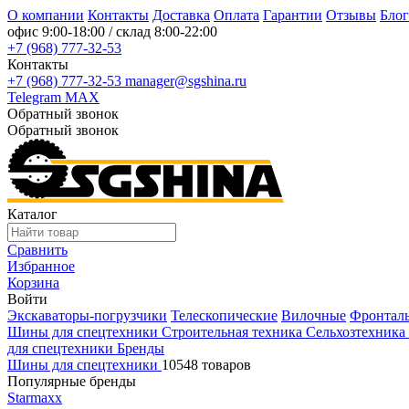
О компании
Контакты
Доставка
Оплата
Гарантии
Отзывы
Блог
офис
9:00-18:00
/ склад
8:00-22:00
+7 (968) 777-32-53
Контакты
+7 (968) 777-32-53
manager@sgshina.ru
Telegram
MAX
Обратный звонок
Обратный звонок
Каталог
Сравнить
Избранное
Корзина
Войти
Экскаваторы-погрузчики
Телескопические
Вилочные
Фронтал
Шины для спецтехники
Строительная техника
Сельхозтехника
для спецтехники
Бренды
Шины для спецтехники
10548 товаров
Популярные бренды
Starmaxx