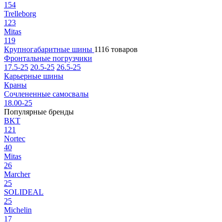
154
Trelleborg
123
Mitas
119
Крупногабаритные шины
1116 товаров
Фронтальные погрузчики
17.5-25
20.5-25
26.5-25
Карьерные шины
Краны
Сочлененные самосвалы
18.00-25
Популярные бренды
BKT
121
Nortec
40
Mitas
26
Marcher
25
SOLIDEAL
25
Michelin
17