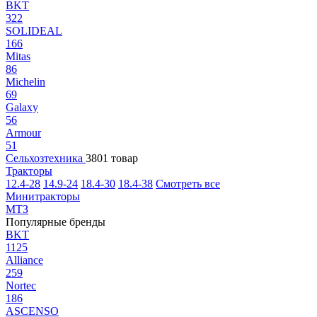
BKT
322
SOLIDEAL
166
Mitas
86
Michelin
69
Galaxy
56
Armour
51
Сельхозтехника
3801 товар
Тракторы
12.4-28
14.9-24
18.4-30
18.4-38
Смотреть все
Минитракторы
МТЗ
Популярные бренды
BKT
1125
Alliance
259
Nortec
186
ASCENSO