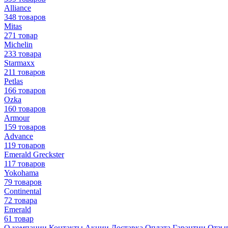
Alliance
348 товаров
Mitas
271 товар
Michelin
233 товара
Starmaxx
211 товаров
Petlas
166 товаров
Ozka
160 товаров
Armour
159 товаров
Advance
119 товаров
Emerald Greckster
117 товаров
Yokohama
79 товаров
Continental
72 товара
Emerald
61 товар
О компании
Контакты
Акции
Доставка
Оплата
Гарантии
Отзы