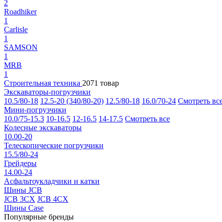
2
Roadhiker
1
Carlisle
1
SAMSON
1
MRB
1
Строительная техника
2071 товар
Экскаваторы-погрузчики
10.5/80-18
12.5-20 (340/80-20)
12.5/80-18
16.0/70-24
Смотреть вс
Мини-погрузчики
10.0/75-15.3
10-16.5
12-16.5
14-17.5
Смотреть все
Колесные экскаваторы
10.00-20
Телескопические погрузчики
15.5/80-24
Грейдеры
14.00-24
Асфальтоукладчики и катки
Шины JCB
JCB 3CX
JCB 4CX
Шины Case
Популярные бренды