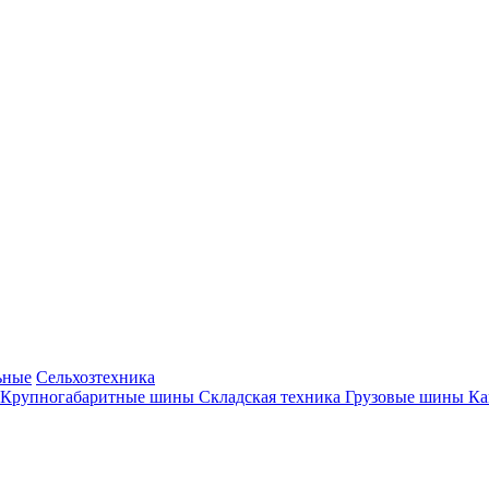
ьные
Сельхозтехника
Крупногабаритные шины
Складская техника
Грузовые шины
К