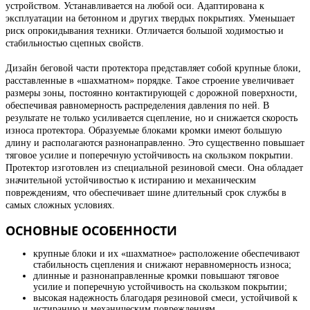
устройством. Устанавливается на любой оси. Адаптирована к
эксплуатации на бетонном и других твердых покрытиях. Уменьшает
риск опрокидывания техники. Отличается большой ходимостью и
стабильностью сцепных свойств.
Дизайн беговой части протектора представляет собой крупные блоки,
расставленные в «шахматном» порядке. Такое строение увеличивает
размеры зоны, постоянно контактирующей с дорожной поверхности,
обеспечивая равномерность распределения давления по ней. В
результате не только усиливается сцепление, но и снижается скорость
износа протектора. Образуемые блоками кромки имеют большую
длину и располагаются разнонаправленно. Это существенно повышает
тяговое усилие и поперечную устойчивость на скользком покрытии.
Протектор изготовлен из специальной резиновой смеси. Она обладает
значительной устойчивостью к истиранию и механическим
повреждениям, что обеспечивает шине длительный срок службы в
самых сложных условиях.
ОСНОВНЫЕ ОСОБЕННОСТИ
крупные блоки и их «шахматное» расположение обеспечивают
стабильность сцепления и снижают неравномерность износа;
длинные и разнонаправленные кромки повышают тяговое
усилие и поперечную устойчивость на скользком покрытии;
высокая надежность благодаря резиновой смеси, устойчивой к
истиранию и механическим повреждениям.