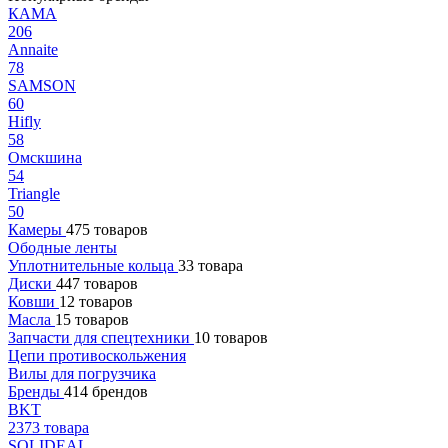
КАМА
206
Annaite
78
SAMSON
60
Hifly
58
Омскшина
54
Triangle
50
Камеры
475 товаров
Ободные ленты
Уплотнительные кольца
33 товара
Диски
447 товаров
Ковши
12 товаров
Масла
15 товаров
Запчасти для спецтехники
10 товаров
Цепи противоскольжения
Вилы для погрузчика
Бренды
414 брендов
BKT
2373 товара
SOLIDEAL