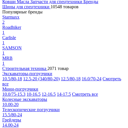
Ковши
Масла
Запчасти для спецтехники
Бренды
Шины для спецтехники
10548 товаров
Популярные бренды
Starmaxx
2
Roadhiker
1
Carlisle
1
SAMSON
1
MRB
1
Строительная техника
2071 товар
Экскаваторы-погрузчики
10.5/80-18
12.5-20 (340/80-20)
12.5/80-18
16.0/70-24
Смотреть
все
Мини-погрузчики
10.0/75-15.3
10-16.5
12-16.5
14-17.5
Смотреть все
Колесные экскаваторы
10.00-20
Телескопические погрузчики
15.5/80-24
Грейдеры
14.00-24