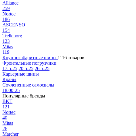
Alliance
259
Nortec
186
ASCENSO
154
Trelleborg
123
Mitas
119
Крупногабаритные шины
1116 товаров
Фронтальные погрузчики
17.5-25
20.5-25
26.5-25
Карьерные шины
Краны
Сочлененные самосвалы
18.00-25
Популярные бренды
BKT
121
Nortec
40
Mitas
26
Marcher