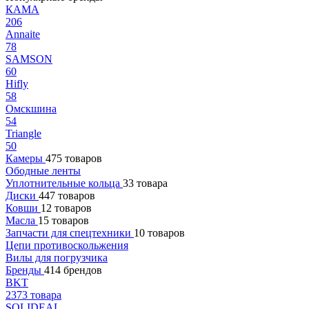
КАМА
206
Annaite
78
SAMSON
60
Hifly
58
Омскшина
54
Triangle
50
Камеры
475 товаров
Ободные ленты
Уплотнительные кольца
33 товара
Диски
447 товаров
Ковши
12 товаров
Масла
15 товаров
Запчасти для спецтехники
10 товаров
Цепи противоскольжения
Вилы для погрузчика
Бренды
414 брендов
BKT
2373 товара
SOLIDEAL