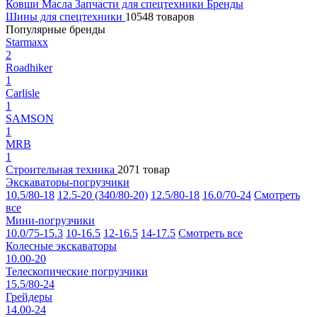
Ковши
Масла
Запчасти для спецтехники
Бренды
Шины для спецтехники
10548 товаров
Популярные бренды
Starmaxx
2
Roadhiker
1
Carlisle
1
SAMSON
1
MRB
1
Строительная техника
2071 товар
Экскаваторы-погрузчики
10.5/80-18
12.5-20 (340/80-20)
12.5/80-18
16.0/70-24
Смотреть
все
Мини-погрузчики
10.0/75-15.3
10-16.5
12-16.5
14-17.5
Смотреть все
Колесные экскаваторы
10.00-20
Телескопические погрузчики
15.5/80-24
Грейдеры
14.00-24