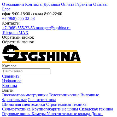
О компании
Контакты
Доставка
Оплата
Гарантии
Отзывы
Блог
офис
9:00-18:00
/ склад
8:00-22:00
+7 (968) 555-32-53
Контакты
+7 (968) 555-32-53
manager@sgshina.ru
Telegram
MAX
Обратный звонок
Обратный звонок
Каталог
Сравнить
Избранное
Корзина
Войти
Экскаваторы-погрузчики
Телескопические
Вилочные
Фронтальные
Сельхозтехника
Шины для спецтехники
Строительная техника
Сельхозтехника
Крупногабаритные шины
Складская техника
Грузовые шины
Камеры
Уплотнительные кольца
Диски