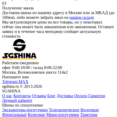
03
Получение заказа
Доставим шины по вашему адресу в Москве или за МКАД (до
100км), либо можете забрать заказ на
нашем складе
Мы актуализируем цены на все товары, но у некоторых
сейчас она может быть завышенная или заниженная.
Оставьте
заявку
и в течение часа менеджер сообщит актуальную
стоимость
Работаем ежедневно
офис
9:00-18:00
/ склад
8:00-22:00
Москва, Волоколамское шоссе 114к2
Напишите нам
Telegram
MAX
sgshina.ru © 2013-2026
SGSHINA
О нас
Контакты
Отзывы
Блог
Доставка
Оплата
Гарантии
Личный кабинет
Шины по спецтехнике
Экскаваторы-погрузчики
Телескопические
Вилочные
Фронтальные
Колесные
Мини-погрузчики
Тракторы