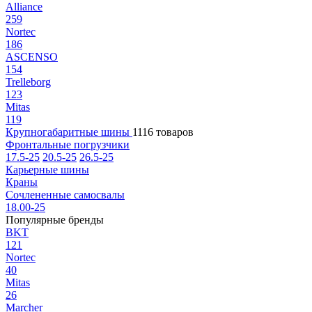
Alliance
259
Nortec
186
ASCENSO
154
Trelleborg
123
Mitas
119
Крупногабаритные шины
1116 товаров
Фронтальные погрузчики
17.5-25
20.5-25
26.5-25
Карьерные шины
Краны
Сочлененные самосвалы
18.00-25
Популярные бренды
BKT
121
Nortec
40
Mitas
26
Marcher