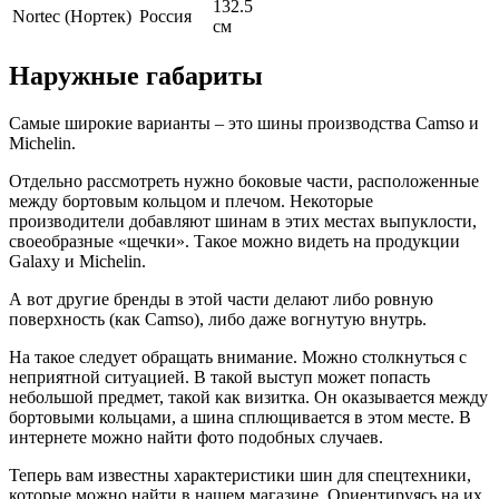
132.5
Nortec (Нортек)
Россия
см
Наружные габариты
Самые широкие варианты – это шины производства Camso и
Michelin.
Отдельно рассмотреть нужно боковые части, расположенные
между бортовым кольцом и плечом. Некоторые
производители добавляют шинам в этих местах выпуклости,
своеобразные «щечки». Такое можно видеть на продукции
Galaxy и Michelin.
А вот другие бренды в этой части делают либо ровную
поверхность (как Camso), либо даже вогнутую внутрь.
На такое следует обращать внимание. Можно столкнуться с
неприятной ситуацией. В такой выступ может попасть
небольшой предмет, такой как визитка. Он оказывается между
бортовыми кольцами, а шина сплющивается в этом месте. В
интернете можно найти фото подобных случаев.
Теперь вам известны характеристики шин для спецтехники,
которые можно найти в нашем магазине. Ориентируясь на их