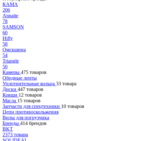
КАМА
206
Annaite
78
SAMSON
60
Hifly
58
Омскшина
54
Triangle
50
Камеры
475 товаров
Ободные ленты
Уплотнительные кольца
33 товара
Диски
447 товаров
Ковши
12 товаров
Масла
15 товаров
Запчасти для спецтехники
10 товаров
Цепи противоскольжения
Вилы для погрузчика
Бренды
414 брендов
BKT
2373 товара
SOLIDEAL