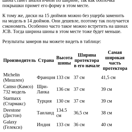
шина станет аналогичной по ширине, так как оболочка
покрышки примет его форму в этом месте.
К тому же, диски на 15 дюймов можно без ущерба заменить
на модель в 14 дюймов. Они дешевле, поэтому так получается
сэкономить. Особенно часто такое можно встретить на шинах
JCB. Тогда ширина шины в этом месте тоже будет меньше.
Результаты замеров вы можете видеть в таблице:
Самая
Ширина
Высота
широкая
Производитель
Страна
протектора
шины
часть
в его начале
протектора
Michelin
Франция
133 см
37 см
41,5 см
(Мишлен)
Camso (Камсо)
Шри-
136 см
37 см
39 см
732 модель
Ланка
Starmaxx
Турция
130 см
37 см
39 см
(Стармакс)
Deestone
134.5
Таиланд
36,5 см
38 см
(Дистон)
см
Galaxy
Индия
133 см
36 см
40 см
(Гелекси)