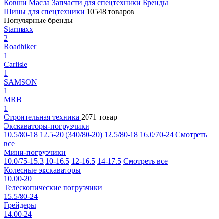
Ковши
Масла
Запчасти для спецтехники
Бренды
Шины для спецтехники
10548 товаров
Популярные бренды
Starmaxx
2
Roadhiker
1
Carlisle
1
SAMSON
1
MRB
1
Строительная техника
2071 товар
Экскаваторы-погрузчики
10.5/80-18
12.5-20 (340/80-20)
12.5/80-18
16.0/70-24
Смотреть
все
Мини-погрузчики
10.0/75-15.3
10-16.5
12-16.5
14-17.5
Смотреть все
Колесные экскаваторы
10.00-20
Телескопические погрузчики
15.5/80-24
Грейдеры
14.00-24