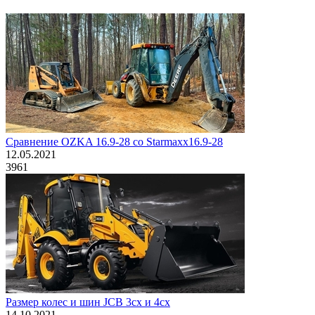
Сравнение OZKA 16.9-28 со Starmaxx16.9-28
12.05.2021
3961
Размер колес и шин JCB 3cx и 4cx
14.10.2021