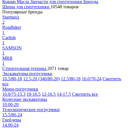
Ковши
Масла
Запчасти для спецтехники
Бренды
Шины для спецтехники
10548 товаров
Популярные бренды
Starmaxx
2
Roadhiker
1
Carlisle
1
SAMSON
1
MRB
1
Строительная техника
2071 товар
Экскаваторы-погрузчики
10.5/80-18
12.5-20 (340/80-20)
12.5/80-18
16.0/70-24
Смотреть
все
Мини-погрузчики
10.0/75-15.3
10-16.5
12-16.5
14-17.5
Смотреть все
Колесные экскаваторы
10.00-20
Телескопические погрузчики
15.5/80-24
Грейдеры
14.00-24