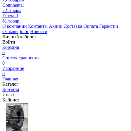
Continental
72 товара
Emerald
61 товар
О компании
Контакты
Акции
Доставка
Оплата
Гарантии
Отзывы
Блог
Новости
Личный кабинет
Войти
Корзина
0
Список сравнения
0
Избранное
0
Главная
Каталог
Корзина
Инфо
Кабинет