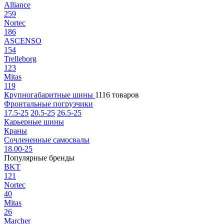
Alliance
259
Nortec
186
ASCENSO
154
Trelleborg
123
Mitas
119
Крупногабаритные шины
1116 товаров
Фронтальные погрузчики
17.5-25
20.5-25
26.5-25
Карьерные шины
Краны
Сочлененные самосвалы
18.00-25
Популярные бренды
BKT
121
Nortec
40
Mitas
26
Marcher