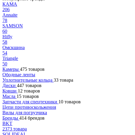
КАМА
206
Annaite
78
SAMSON
60
Hifly
58
Омскшина
54
Triangle
50
Камеры
475 товаров
Ободные ленты
Уплотнительные кольца
33 товара
Диски
447 товаров
Ковши
12 товаров
Масла
15 товаров
Запчасти для спецтехники
10 товаров
Цепи противоскольжения
Вилы для погрузчика
Бренды
414 брендов
BKT
2373 товара
SOLIDEAL