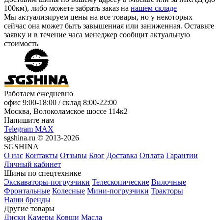
100км), либо можете забрать заказ на
нашем складе
Мы актуализируем цены на все товары, но у некоторых
сейчас она может быть завышенная или заниженная.
Оставьте
заявку
и в течение часа менеджер сообщит актуальную
стоимость
Работаем ежедневно
офис
9:00-18:00
/ склад
8:00-22:00
Москва, Волоколамское шоссе 114к2
Напишите нам
Telegram
MAX
sgshina.ru © 2013-2026
SGSHINA
О нас
Контакты
Отзывы
Блог
Доставка
Оплата
Гарантии
Личный кабинет
Шины по спецтехнике
Экскаваторы-погрузчики
Телескопические
Вилочные
Фронтальные
Колесные
Мини-погрузчики
Тракторы
Наши бренды
Другие товары
Диски
Камеры
Ковши
Масла