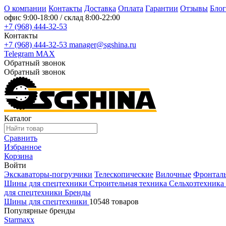
О компании
Контакты
Доставка
Оплата
Гарантии
Отзывы
Блог
офис
9:00-18:00
/ склад
8:00-22:00
+7 (968) 444-32-53
Контакты
+7 (968) 444-32-53
manager@sgshina.ru
Telegram
MAX
Обратный звонок
Обратный звонок
Каталог
Сравнить
Избранное
Корзина
Войти
Экскаваторы-погрузчики
Телескопические
Вилочные
Фронтал
Шины для спецтехники
Строительная техника
Сельхозтехника
для спецтехники
Бренды
Шины для спецтехники
10548 товаров
Популярные бренды
Starmaxx