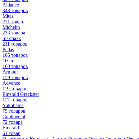
Alliance
348 товаров
Mitas
271 товар
Michelin
233 товара
Starmaxx
211 товаров
Petlas
166 товаров
Ozka
160 товаров
Armour
159 товаров
Advance
119 товаров
Emerald Greckster
117 товаров
Yokohama
79 товаров
Continental
72 товара
Emerald
61 товар
О компании
Контакты
Акции
Доставка
Оплата
Гарантии
Отзы