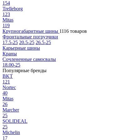
154
Trelleborg
123
Mitas
119
Крупногабаритные шины
1116 товаров
Фронтальные погрузчики
17.5-25
20.5-25
26.5-25
Карьерные шины
Краны
Сочлененные самосвалы
18.00-25
Популярные бренды
BKT
121
Nortec
40
Mitas
26
Marcher
25
SOLIDEAL
25
Michelin
17