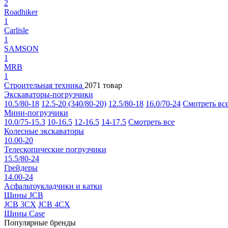
2
Roadhiker
1
Carlisle
1
SAMSON
1
MRB
1
Строительная техника
2071 товар
Экскаваторы-погрузчики
10.5/80-18
12.5-20 (340/80-20)
12.5/80-18
16.0/70-24
Смотреть вс
Мини-погрузчики
10.0/75-15.3
10-16.5
12-16.5
14-17.5
Смотреть все
Колесные экскаваторы
10.00-20
Телескопические погрузчики
15.5/80-24
Грейдеры
14.00-24
Асфальтоукладчики и катки
Шины JCB
JCB 3CX
JCB 4CX
Шины Case
Популярные бренды