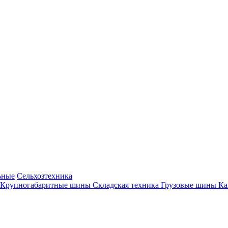
ьные
Сельхозтехника
Крупногабаритные шины
Складская техника
Грузовые шины
К