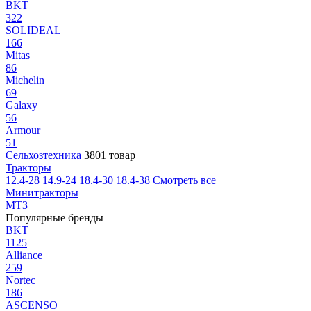
BKT
322
SOLIDEAL
166
Mitas
86
Michelin
69
Galaxy
56
Armour
51
Сельхозтехника
3801 товар
Тракторы
12.4-28
14.9-24
18.4-30
18.4-38
Смотреть все
Минитракторы
МТЗ
Популярные бренды
BKT
1125
Alliance
259
Nortec
186
ASCENSO